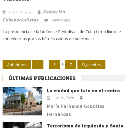
Redacción
enero 14, 2026
Cubaperiodistas
Comment(0)
La presidencia de la Unión de Periodistas de Cuba firmó libro de
condolencias por los héroes caídos en Venezuela....
Navegación
Anteriores
1
…
5
6
7
Siguientes
de
ÚLTIMAS PUBLICACIONES
entradas
La ciudad que late en el centro
julio 28, 2026
María Fernanda González
Hernández
Terrorismo de izquierda y Santa