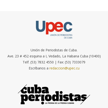
Unión de Periodistas de Cuba.
Ave. 23 # 452 esquina a I, Vedado, La Habana Cuba (10400)
Telf. (53) 7832 4550 | Fax: (53) 7333079
Escríbanos a
redaccion@upec.cu