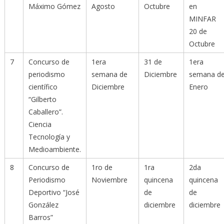
Máximo Gómez
Agosto
Octubre
en
MINFAR
20 de
Octubre
7
Concurso de
1era
31 de
1era
periodismo
semana de
Diciembre
semana d
científico
Diciembre
Enero
“Gilberto
Caballero”.
Ciencia
Tecnología y
Medioambiente.
8
Concurso de
1ro de
1ra
2da
Periodismo
Noviembre
quincena
quincena
Deportivo “José
de
de
González
diciembre
diciembre
Barros”