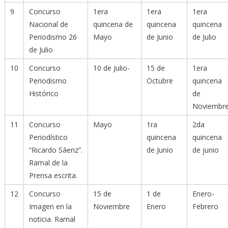
9
Concurso
1era
1era
1era
Nacional de
quincena de
quincena
quincena
Periodismo 26
Mayo
de Junio
de Julio
de Julio
10
Concurso
10 de Julio-
15 de
1era
Periodismo
Octubre
quincena
Histórico
de
Noviembr
11
Concurso
Mayo
1ra
2da
Periodístico
quincena
quincena
“Ricardo Sáenz”.
de Junio
de junio
Ramal de la
Prensa escrita.
12
Concurso
15 de
1 de
Enero-
Imagen en la
Noviembre
Enero
Febrero
noticia. Ramal