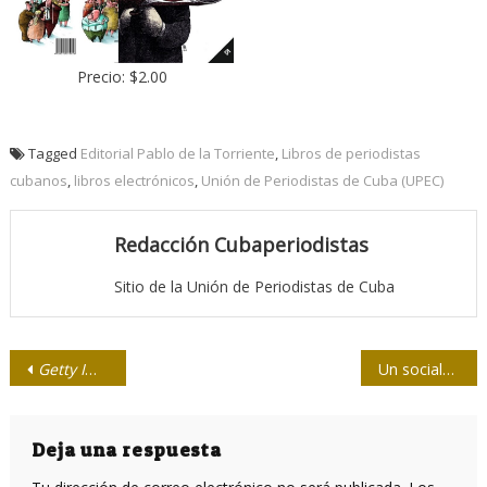
Precio: $2.00
Tagged
Editorial Pablo de la Torriente
,
Libros de periodistas
cubanos
,
libros electrónicos
,
Unión de Periodistas de Cuba (UPEC)
Redacción Cubaperiodistas
Sitio de la Unión de Periodistas de Cuba
Navegación
Getty Images
y
Perplexity
integrarán su catálogo visual en herra
Un socialdemócrata llamado Zohran Mamdani
de
entradas
Deja una respuesta