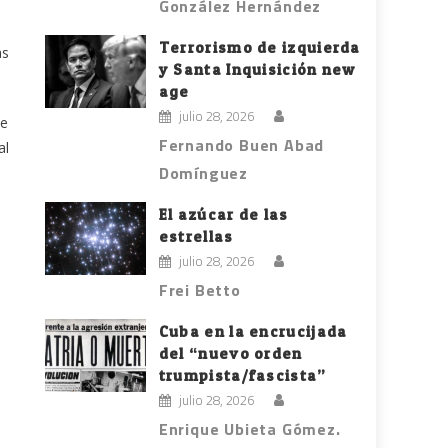
González Hernández
Terrorismo de izquierda
as
y Santa Inquisición new
age
julio 28, 2026
ue
Fernando Buen Abad
al
Domínguez
El azúcar de las
estrellas
julio 28, 2026
Frei Betto
Cuba en la encrucijada
del “nuevo orden
trumpista/fascista”
julio 28, 2026
Enrique Ubieta Gómez.