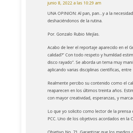
junio 8, 2022 a las 10:29 am
UNA OPINION: Al pan, pan…y a la necesidad d
deshaciéndonos de la rutina.
Por. Gonzalo Rubio Mejías.
Acabo de leer el reportaje aparecido en el Gr
calidad?” Con todo respeto y humildad esti
disco rayado”. Se aborda un tema muy man
aplicando varias disciplinas científicas, entr
Realmente percibo su contenido como el cal
reaparecen en los últimos treinta años. Est
con mayor creatividad, esperanzas, y marcad
Lo que yo solicito como lector de la prensa
PCC. Uno de los objetivos acordados en la C
Objetivo No. 71. Garantizar que los medios 