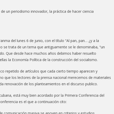
e un periodismo innovador, la práctica de hacer ciencia
anma del lunes 6 de junio, con el título “Al pan, pan… ¿y a la
mo se trata de un tema que antiguamente se le denominaba, “un
ido. Que desde hace muchos años debimos haber resuelto
e ellas la Economía Política de la construcción del socialismo.
co repetido de artículos que cada cierto tiempo aparecen y
imo que los lectores de la prensa nacional merecemos de materiales
a renovación de los planteamientos en el discurso publico.
 cubana, está muy bien acordado por la Primera Conferencia del
onferencia es el que a continuación cito:
de comunicación masiva se apoyen en criterios y estudios