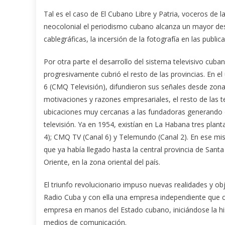
Tal es el caso de El Cubano Libre y Patria, voceros de l
neocolonial el periodismo cubano alcanza un mayor des
cablegráficas, la incersión de la fotografía en las publi
Por otra parte el desarrollo del sistema televisivo c
progresivamente cubrió el resto de las provincias. En el
6 (CMQ Televisión), difundieron sus señales desde zon
motivaciones y razones empresariales, el resto de las t
ubicaciones muy cercanas a las fundadoras generando e
televisión. Ya en 1954, existían en La Habana tres plan
4); CMQ TV (Canal 6) y Telemundo (Canal 2). En ese mis
que ya había llegado hasta la central provincia de Sant
Oriente, en la zona oriental del país.
El triunfo revolucionario impuso nuevas realidades y o
Radio Cuba y con ella una empresa independiente que co
empresa en manos del Estado cubano, iniciándose la hist
medios de comunicación.