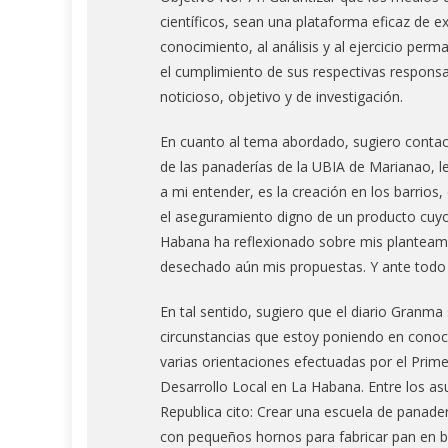
científicos, sean una plataforma eficaz de e
conocimiento, al análisis y al ejercicio perm
el cumplimiento de sus respectivas responsa
noticioso, objetivo y de investigación.
En cuanto al tema abordado, sugiero conta
de las panaderías de la UBIA de Marianao, les
a mi entender, es la creación en los barrio
el aseguramiento digno de un producto cuyo 
Habana ha reflexionado sobre mis planteam
desechado aún mis propuestas. Y ante todo h
En tal sentido, sugiero que el diario Granm
circunstancias que estoy poniendo en cono
varias orientaciones efectuadas por el Primer
Desarrollo Local en La Habana. Entre los as
Republica cito: Crear una escuela de panade
con pequeños hornos para fabricar pan en barr