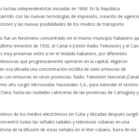
as luchas independentistas iniciadas en 1868. En la República
arrollo con las nuevas tecnologías de impresión, creación de agenci
caciones y las nuevas posibilidades de los medios de transporte.
ubano fue un fenómeno concentrado en el mismo municipio habanero q
 último trimestre de 1950, el Canal 4 (Unión Radio Televisión) y el Can
as muy próximas entre si en el Vedado habanero, por diferentes
elevisoras que progresivamente operaron en la capital, eligieron
n esa década una concentración insólita de siete emisoras de
tas con emisoras en otras provincias: Radio Televisión Nacional (Canal
mo año surgió Microondas Nacionales S.A., para extender el servicio
a Clara, hasta las ciudades cabeceras de las provincias de Camagüey y
bjetivos de los medios electrónicos en Cuba y décadas después surgió
ncentró todas las señales radiales y televisivas cubanas en una
oria de la difusión de estas señales en el éter cubano, fuera de los