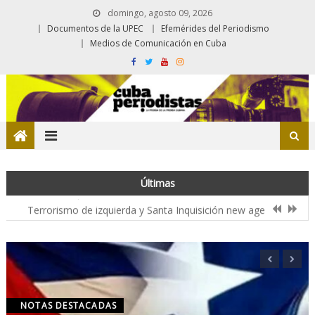
domingo, agosto 09, 2026
Documentos de la UPEC
Efemérides del Periodismo
Medios de Comunicación en Cuba
Fidel, siempre amanecer
Últimas
La ciudad que late en el centro
Terrorismo de izquierda y Santa Inquisición new age
El azúcar de las estrellas
Cuba en la encrucijada del “nuevo orden trumpista/fascista”
Fidel, siempre amanecer
La ciudad que late en el centro
NOTAS DESTACADAS