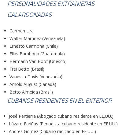
PERSONALIDADES EXTRANJERAS
GALARDONADAS
Carmen Lira
Walter Martínez (Venezuela)
Ernesto Carmona (Chile)
Elías Barahona (Guatemala)
Hermann Van Hoof (Unesco)
Frei Betto (Brasil)
Vanessa Davis (Venezuela)
Arnold August (Canadá)
Betto Almeida (Brasil)
CUBANOS RESIDENTES EN EL EXTERIOR
Alberto Mas (Argentina)
Félix Jacinto Bretón (República Dominicana)
Karen Lee Wald (Estados Unidos)
José Pertierra (Abogado cubano residente en EE.UU.)
Salim Lamrani (Francia)
Lázaro Fariñas (Periodista cubano residente en EE.UU.)
José Andrés (Coco) López (Argentina)
Andrés Gómez (Cubano radicado en EE.UU.)