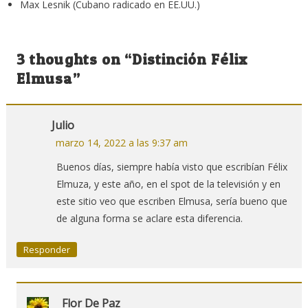
Rosa María Olguín (México)
Max Lesnik (Cubano radicado en EE.UU.)
Bernardette Dwyer (Irlanda)
Ana María Radaelli (Argentina-reside en Cuba)
Carlos Aznárez (Argentina)
3 thoughts on “
Distinción Félix
Mario Renato Menéndez Rodríguez (México)
Elmusa
”
Alberto Maldonado S (Ecuador)
José Manzaneda (España)
Santiago Vega (Argentina)
Julio
Pablo Fernández (Argentina)
marzo 14, 2022 a las 9:37 am
Bassel Ismail Salem (Palestina)
Buenos días, siempre había visto que escribían Félix
Pascual Serrano (España)
Elmuza, y este año, en el spot de la televisión y en
Daniel das Neves (Argentina)
este sitio veo que escriben Elmusa, sería bueno que
Hernán Uribe (Chile)
de alguna forma se aclare esta diferencia.
Oscar Amado (Argentina)
Luis Suárez (México)
Responder
Juan Carlos Camaño (Argentina)
Jorge Ricardo Massetti (Argentina)-post mortem
Carlos Bastidas Argüello (Ecuador)-post mortem
Flor De Paz