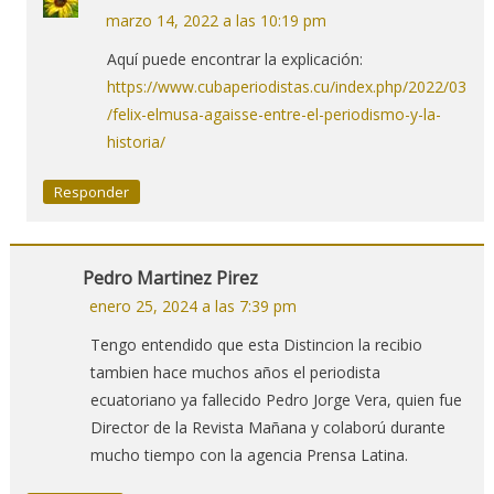
José Carrasco (Chile)-post mortem
marzo 14, 2022 a las 10:19 pm
Manuel Cabieses (Chile)
Aquí puede encontrar la explicación:
Alejandro Gómez Roa (Colombia)
https://www.cubaperiodistas.cu/index.php/2022/03
Osvaldo Nelson Burgos Romano (Uruguay)
/felix-elmusa-agaisse-entre-el-periodismo-y-la-
Nelson del Castillo Martorell (Puerto Rico)
historia/
Lidia Fagale Sanz (Argentina)
José Rafael Vargas (República Dominicana)
Responder
Percy Francisco Alvarado (Guatemala)
José González Jerez (España)
Darío Mogno (Italia)
Pedro Martinez Pirez
Nelson Martínez (Venezuela)
enero 25, 2024 a las 7:39 pm
Chang Yong Chol (Corea)
Tukkaya Atoov (Turquía)
Tengo entendido que esta Distincion la recibio
Héctor Fung (China)
tambien hace muchos años el periodista
Pedro Jorge Vera (Ecuador)
ecuatoriano ya fallecido Pedro Jorge Vera, quien fue
Vo An Au (Viet Nam)
Director de la Revista Mañana y colaború durante
Barbosa Lima Sobrinho (Brasil)
mucho tiempo con la agencia Prensa Latina.
Manuel Jorge Tomé (Mozambique)