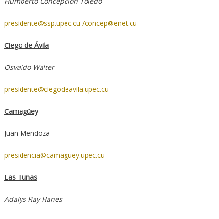
Humberto Concepción Toledo
presidente@ssp.upec.cu
/concep@enet.cu
Ciego de Ávila
Osvaldo Walter
presidente@ciegodeavila.upec.cu
Camagüey
Juan Mendoza
presidencia@camaguey.upec.cu
Las Tunas
Adalys Ray Hanes