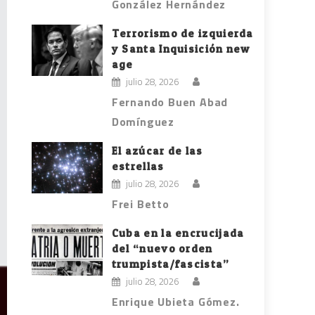
González Hernández
Terrorismo de izquierda
y Santa Inquisición new
age
julio 28, 2026
Fernando Buen Abad
Domínguez
El azúcar de las
estrellas
julio 28, 2026
Frei Betto
Cuba en la encrucijada
del “nuevo orden
trumpista/fascista”
julio 28, 2026
Enrique Ubieta Gómez.