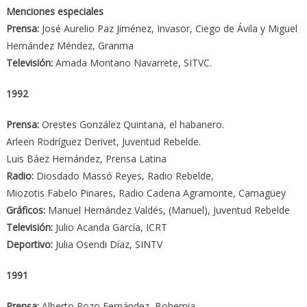
Menciones especiales
Prensa:
José Aurelio Paz Jiménez, Invasor, Ciego de Ávila y Miguel
Hernández Méndez, Granma
Televisión:
Amada Montano Navarrete, SITVC.
1992
Prensa:
Orestes González Quintana, el habanero.
Arleen Rodríguez Derivet, Juventud Rebelde.
Luis Báez Hernández, Prensa Latina
Radio:
Diosdado Massó Reyes, Radio Rebelde,
Miozotis Fabelo Pinares, Radio Cadena Agramonte, Camagüey
Gráficos:
Manuel Hernández Valdés, (Manuel), Juventud Rebelde
Televisión:
Julio Acanda García, ICRT
Deportivo:
Julia Osendi Díaz, SINTV
1991
Prensa:
Alberto Pozo Fernández, Bohemia