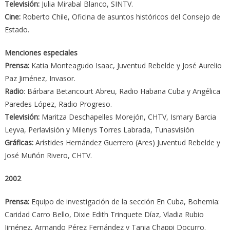
Televisión:
Julia Mirabal Blanco, SINTV.
Cine:
Roberto Chile, Oficina de asuntos históricos del Consejo de
Estado.
Menciones especiales
Prensa:
Katia Monteagudo Isaac, Juventud Rebelde y José Aurelio
Paz Jiménez, Invasor.
Radio
: Bárbara Betancourt Abreu, Radio Habana Cuba y Angélica
Paredes López, Radio Progreso.
Televisión:
Maritza Deschapelles Morejón, CHTV, Ismary Barcia
Leyva, Perlavisión y Milenys Torres Labrada, Tunasvisión
Gráficas:
Arístides Hernández Guerrero (Ares) Juventud Rebelde y
José Muñón Rivero, CHTV.
2002
Prensa:
Equipo de investigación de la sección En Cuba, Bohemia:
Caridad Carro Bello, Dixie Edith Trinquete Díaz, Vladia Rubio
Jiménez, Armando Pérez Fernández y Tania Chappi Docurro.