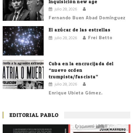
Inquisición new age
julio 28, 2026
Fernando Buen Abad Domínguez
El azúcar de las estrellas
Frei Betto
julio 28, 2026
Cuba en la encrucijada del
“nuevo orden
trumpista/fascista”
julio 28, 2026
Enrique Ubieta Gómez.
EDITORIAL PABLO