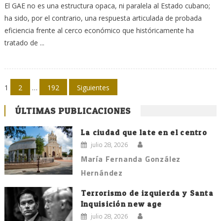
El GAE no es una estructura opaca, ni paralela al Estado cubano;
ha sido, por el contrario, una respuesta articulada de probada
eficiencia frente al cerco económico que históricamente ha
tratado de ...
Navegación
1
2
…
192
Siguientes
de
ÚLTIMAS PUBLICACIONES
entradas
La ciudad que late en el centro
julio 28, 2026
María Fernanda González
Hernández
Terrorismo de izquierda y Santa
Inquisición new age
julio 28, 2026