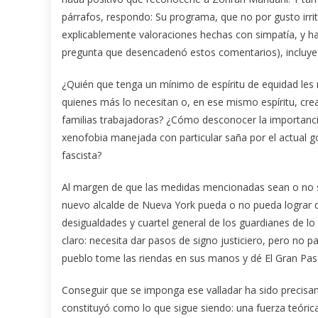
párrafos, respondo: Su programa, que no por gusto irrita
explicablemente valoraciones hechas con simpatía, y ha
pregunta que desencadenó estos comentarios), incluye 
¿Quién que tenga un mínimo de espíritu de equidad les ne
quienes más lo necesitan o, en ese mismo espíritu, cre
familias trabajadoras? ¿Cómo desconocer la importanci
xenofobia manejada con particular saña por el actual g
fascista?
Al margen de que las medidas mencionadas sean o no se
nuevo alcalde de Nueva York pueda o no pueda lograr 
desigualdades y cuartel general de los guardianes de l
claro: necesita dar pasos de signo justiciero, pero no pa
pueblo tome las riendas en sus manos y dé El Gran Pas
Conseguir que se imponga ese valladar ha sido precisa
constituyó como lo que sigue siendo: una fuerza teórica