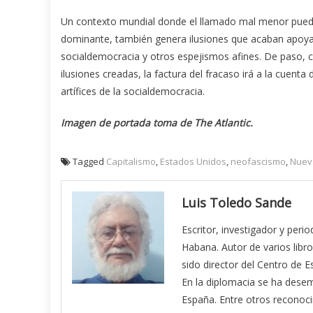
Un contexto mundial donde el llamado mal menor puede 
dominante, también genera ilusiones que acaban apoya
socialdemocracia y otros espejismos afines. De paso, cu
ilusiones creadas, la factura del fracaso irá a la cuen
artífices de la socialdemocracia.
Imagen de portada toma de The Atlantic.
Tagged
Capitalismo
,
Estados Unidos
,
neofascismo
,
Nuev
Luis Toledo Sande
Escritor, investigador y peri
Habana. Autor de varios libro
sido director del Centro de E
En la diplomacia se ha des
España. Entre otros reconoci