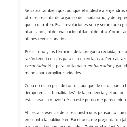
Se sabrá también que, aunque él moleste a engendros 
otro representante orgánico del capitalismo, y de repr
que lo derroten. Esas revoluciones son y serán tarea pa
ni ancianos, ni de una nacionalidad ni de otra. Como 
afanes revolucionarios.
Por el tono y los términos de la pregunta recibida, me
razón tendría quizás para eso quien la hizo. Pero abraz
encantador
él —para no llamarlo
embaucador
y ganarl
menos para ampliar claridades.
Cuba no es un país de tontos, aunque de estos pueda t
tiempo en las “banalidades” de la prudencia y el pudo
estas sean la mayoría. Y en este punto me parece oír a m
Ahí está la esencia de la respuesta que, pensando que no
en cuanto la publiqué en Facebook, me preguntaron (aho
nada positivo que reconocerle a Zohran Mandani. Y tam