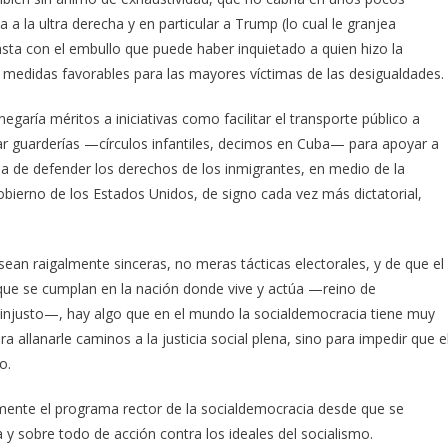
 a la ultra derecha y en particular a Trump (lo cual le granjea
sta con el embullo que puede haber inquietado a quien hizo la
medidas favorables para las mayores víctimas de las desigualdades.
garía méritos a iniciativas como facilitar el transporte público a
ar guarderías —círculos infantiles, decimos en Cuba— para apoyar a
a de defender los derechos de los inmigrantes, en medio de la
obierno de los Estados Unidos, de signo cada vez más dictatorial,
an raigalmente sinceras, no meras tácticas electorales, y de que el
que se cumplan en la nación donde vive y actúa —reino de
o injusto—, hay algo que en el mundo la socialdemocracia tiene muy
ra allanarle caminos a la justicia social plena, sino para impedir que e
o.
mente el programa rector de la socialdemocracia desde que se
 y sobre todo de acción contra los ideales del socialismo.