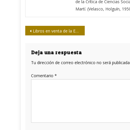
de la Crítica de Ciencias Soci
Martí. (Velasco, Holguín, 1950
Navegación
Libros en venta de la Editorial Pablo
de
entradas
Deja una respuesta
Tu dirección de correo electrónico no será publicada
Comentario
*