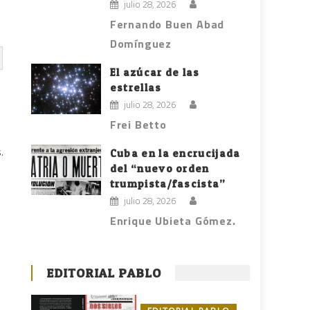
julio 28, 2026
Fernando Buen Abad
Domínguez
El azúcar de las
estrellas
julio 28, 2026
Frei Betto
.
Cuba en la encrucijada
del “nuevo orden
trumpista/fascista”
julio 28, 2026
Enrique Ubieta Gómez.
o
EDITORIAL PABLO