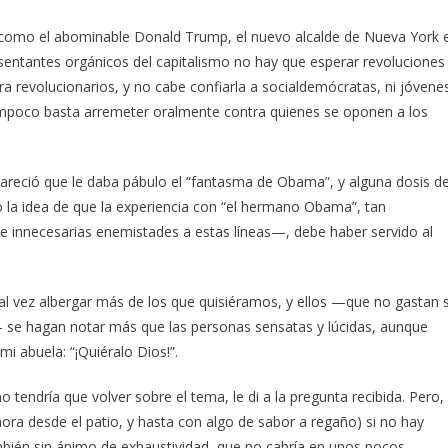
como el abominable Donald Trump, el nuevo alcalde de Nueva York 
esentantes orgánicos del capitalismo no hay que esperar revoluciones
ra revolucionarios, y no cabe confiarla a socialdemócratas, ni jóvene
tampoco basta arremeter oralmente contra quienes se oponen a los
 pareció que le daba pábulo el “fantasma de Obama”, y alguna dosis d
o la idea de que la experiencia con “el hermano Obama”, tan
e innecesarias enemistades a estas líneas—, debe haber servido al
al vez albergar más de los que quisiéramos, y ellos —que no gastan 
r— se hagan notar más que las personas sensatas y lúcidas, aunque
i abuela: “¡Quiéralo Dios!”.
 tendría que volver sobre el tema, le di a la pregunta recibida. Pero,
ra desde el patio, y hasta con algo de sabor a regaño) si no hay
bién sin ánimo de exhaustividad, que no cabría en unos pocos