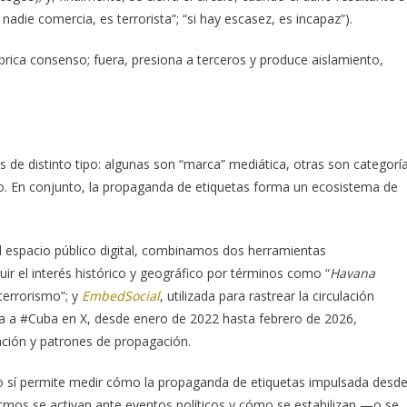
i nadie comercia, es terrorista”; “si hay escasez, es incapaz”).
abrica consenso; fuera, presiona a terceros y produce aislamiento,
 de distinto tipo: algunas son “marca” mediática, otras son categorí
ado. En conjunto, la propaganda de etiquetas forma un ecosistema de
 espacio público digital, combinamos dos herramientas
uir el interés histórico y geográfico por términos como “
Havana
 terrorismo”; y
EmbedSocial
, utilizada para rastrear la circulación
da a #Cuba en X, desde enero de 2022 hasta febrero de 2026,
ación y patrones de propagación.
o sí permite medir cómo la propaganda de etiquetas impulsada desd
tmos se activan ante eventos políticos y cómo se estabilizan —o se