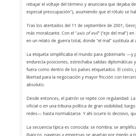
rebajar el voltaje del término y anunciara que dejaba de
especial preocupación”), asumiendo que el rótulo se hab
Tras los atentados del 11 de septiembre de 2001, Geor
más moralizante. Con el “
axis of evil
” (“eje del mal”) e
en un relato de guerra total, donde “el mal” sustituía al 
La etiqueta simplificaba el mundo para gobernarlo —y pa
endurecía posiciones, estrechaba salidas diplomáticas y
fuera como dentro de los países etiquetados. El costo, p
libertad para la negociación y mayor fricción con terce
absoluto.
Desde entonces, el patrón se repite con regularidad. L
oficial o en una tribuna política de gran visibilidad; l
redes— hasta normalizarse. Y ahí ocurre lo decisivo, que
La secuencia típica es conocida: se nombra; se amplifica; 
(bancos, navieras y empresas se apartan por miedo a ries