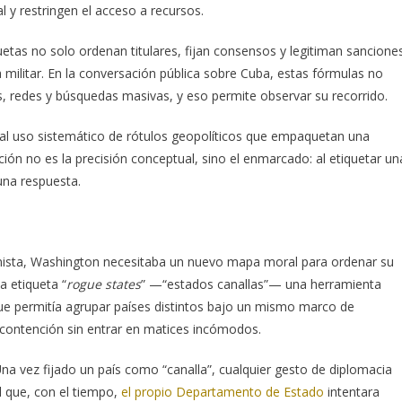
al y restringen el acceso a recursos.
uetas no solo ordenan titulares, fijan consensos y legitiman sancione
la militar. En la conversación pública sobre Cuba, estas fórmulas no
s, redes y búsquedas masivas, y eso permite observar su recorrido.
 al uso sistemático de rótulos geopolíticos que empaquetan una
ción no es la precisión conceptual, sino el enmarcado: al etiquetar un
 una respuesta.
nista, Washington necesitaba un nuevo mapa moral para ordenar su
a etiqueta “
rogue states
” —“estados canallas”— una herramienta
 que permitía agrupar países distintos bajo un mismo marco de
a contención sin entrar en matices incómodos.
na vez fijado un país como “canalla”, cualquier gesto de diplomacia
l que, con el tiempo,
el propio Departamento de Estado
intentara