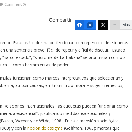
Comment(0)
Compartir
Más
0
xterior, Estados Unidos ha perfeccionado un repertorio de etiquetas
 una sentencia breve, fácil de repetir y difícil de discutir. “Estado
en”, “narco-estado”, “síndrome de La Habana” se pronuncian como si
áctica— como herramientas de poder.
órmulas funcionan como marcos interpretativos que seleccionan y
oblema, atribuir causas, emitir un juicio moral y sugerir remedios,
en Relaciones Internacionales, las etiquetas pueden funcionar como
amenaza existencial”, justificando medidas excepcionales y
 (Buzan, Wæver y de Wilde, 1998). En su dimensión sociológica,
1963) y con la
noción de estigma
(Goffman, 1963): marcas que