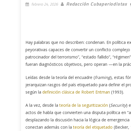
Redacción Cubaperiodistas
febrero 24, 2026
Hay palabras que no describen: condenan. En política e
peyorativas capaces de convertir un conflicto complejo en
patrocinador del terrorismo”, “estado fallido”, “régim
fueran diagnósticos objetivos, pero operan —en la pr
Leídas desde la teoría del encuadre (
framing
), estas f
jerarquizan rasgos del país etiquetado para definir el pr
según la
definición clásica de Robert Entman
(1993).
A la vez, desde la
teoría de la seguritización
(
Security
) 
actos de habla que convierten una disputa política en “
desplazando la discusión hacia la lógica de emergencia
conectan además con la
teoría del etiquetado
(Becker, 