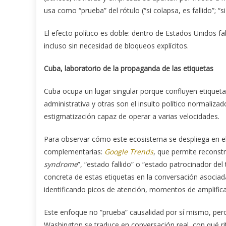
usa como “prueba” del rótulo (“si colapsa, es fallido”; “s
El efecto político es doble: dentro de Estados Unidos f
incluso sin necesidad de bloqueos explícitos.
Cuba, laboratorio de la propaganda de las etiquetas
Cuba ocupa un lugar singular porque confluyen etiquetas
administrativa y otras son el insulto político normaliz
estigmatización capaz de operar a varias velocidades.
Para observar cómo este ecosistema se despliega en el
complementarias:
Google Trends
, que permite reconstr
syndrome
”, “estado fallido” o “estado patrocinador del
concreta de estas etiquetas en la conversación asocia
identificando picos de atención, momentos de amplific
Este enfoque no “prueba” causalidad por sí mismo, per
Washington se traduce en conversación real, con qué ri