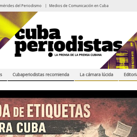
emérides del Periodismo
Medios de Comunicación en Cuba
s
Cubaperiodistas recomienda
La cámara lúcida
Editori