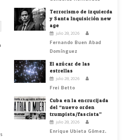
Terrorismo de izquierda
y Santa Inquisición new
age
julio 28, 2026
Fernando Buen Abad
a
Domínguez
El azúcar de las
estrellas
julio 28, 2026
Frei Betto
Cuba en la encrucijada
del “nuevo orden
trumpista/fascista”
julio 28, 2026
Enrique Ubieta Gómez.
es