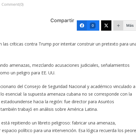
Comment(0)
Compartir
Más
0
cen las críticas contra Trump por intentar construir un pretexto para un
erando amenazas, mezclando acusaciones judiciales, señalamientos
 como un peligro para EE. UU.
ncionario del Consejo de Seguridad Nacional y académico vinculado a
a lo esencial: la supuesta amenaza cubana no se corresponde con la
 estadounidense hacia la región: fue director para Asuntos
también trabajó en análisis sobre América Latina.
 está repitiendo un libreto peligroso: fabricar una amenaza,
 espacio político para una intervención. Esa lógica recuerda los peor