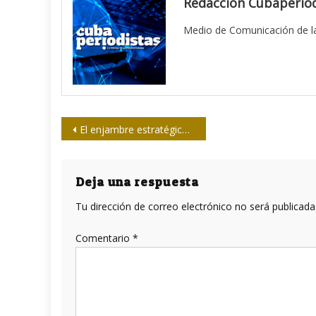
Redacción Cubaperiod
Medio de Comunicación de la
Navegación
El enjambre estratégico de la asfixia: bloqueo, trampas narrativas y resistencia colectiva en Cuba
de
entradas
Deja una respuesta
Tu dirección de correo electrónico no será publicada
Comentario
*