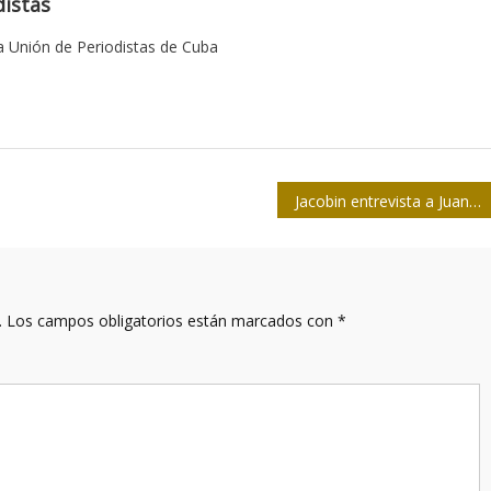
istas
 Unión de Periodistas de Cuba
Jacobin entrevista a Juan Antonio Fernández Palacios sobre Cuba y la presión de EE. UU.
.
Los campos obligatorios están marcados con
*