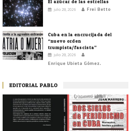
El azúcar de las estrellas
Frei Betto
julio 28, 2026
Cuba en la encrucijada del
“nuevo orden
trumpista/fascista”
julio 28, 2026
Enrique Ubieta Gómez.
EDITORIAL PABLO