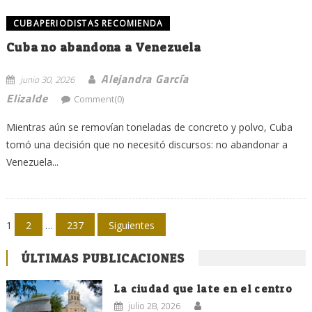
CUBAPERIODISTAS RECOMIENDA
Cuba no abandona a Venezuela
Alejandra García
junio 30, 2026
Elizalde
Comment(0)
Mientras aún se removían toneladas de concreto y polvo, Cuba
tomó una decisión que no necesitó discursos: no abandonar a
Venezuela...
Navegación
1
2
…
237
Siguientes
de
ÚLTIMAS PUBLICACIONES
entradas
La ciudad que late en el centro
julio 28, 2026