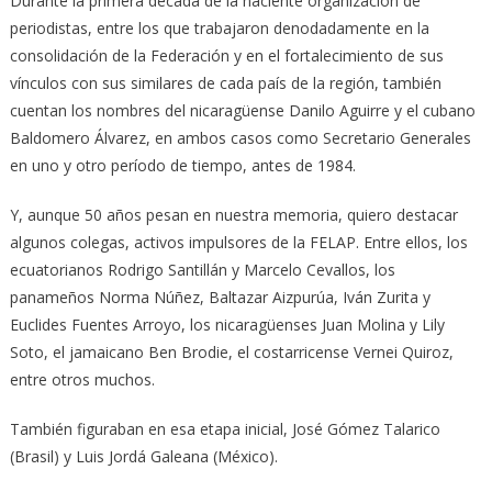
Durante la primera década de la naciente organización de
periodistas, entre los que trabajaron denodadamente en la
consolidación de la Federación y en el fortalecimiento de sus
vínculos con sus similares de cada país de la región, también
cuentan los nombres del nicaragüense Danilo Aguirre y el cubano
Baldomero Álvarez, en ambos casos como Secretario Generales
en uno y otro período de tiempo, antes de 1984.
Y, aunque 50 años pesan en nuestra memoria, quiero destacar
algunos colegas, activos impulsores de la FELAP. Entre ellos, los
ecuatorianos Rodrigo Santillán y Marcelo Cevallos, los
panameños Norma Núñez, Baltazar Aizpurúa, Iván Zurita y
Euclides Fuentes Arroyo, los nicaragüenses Juan Molina y Lily
Soto, el jamaicano Ben Brodie, el costarricense Vernei Quiroz,
entre otros muchos.
También figuraban en esa etapa inicial, José Gómez Talarico
(Brasil) y Luis Jordá Galeana (México).