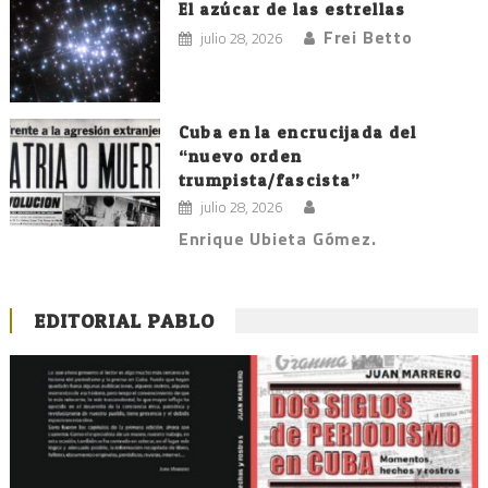
El azúcar de las estrellas
Frei Betto
julio 28, 2026
Cuba en la encrucijada del
“nuevo orden
trumpista/fascista”
julio 28, 2026
Enrique Ubieta Gómez.
EDITORIAL PABLO