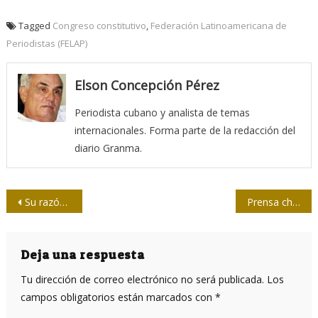
Tagged
Congreso constitutivo
,
Federación Latinoamericana de
Periodistas (FELAP)
Elson Concepción Pérez
Periodista cubano y analista de temas
internacionales. Forma parte de la redacción del
diario Granma.
Navegación
Su razón era el periodismo y la ética
Prensa chilena estrecha lazos con Cuba
de
entradas
Deja una respuesta
Tu dirección de correo electrónico no será publicada.
Los
campos obligatorios están marcados con
*