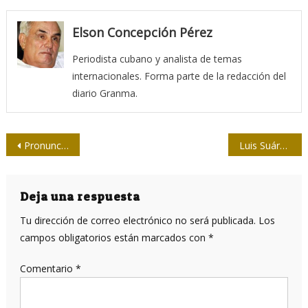
Elson Concepción Pérez
Periodista cubano y analista de temas
internacionales. Forma parte de la redacción del
diario Granma.
Navegación
Pronunciamiento de la Upec. Desenterrar mentiras no los librará del juicio de la Historia
Luis Suárez y la Felap
de
entradas
Deja una respuesta
Tu dirección de correo electrónico no será publicada.
Los
campos obligatorios están marcados con
*
Comentario
*