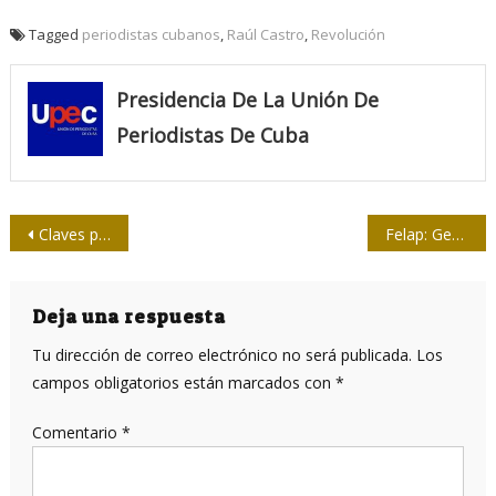
Tagged
periodistas cubanos
,
Raúl Castro
,
Revolución
Presidencia De La Unión De
Periodistas De Cuba
Navegación
Claves para quebrar la hegemonía semántica de la agenda ideológica capitalista
Felap: Genaro, su primer secretario general
de
entradas
Deja una respuesta
Tu dirección de correo electrónico no será publicada.
Los
campos obligatorios están marcados con
*
Comentario
*