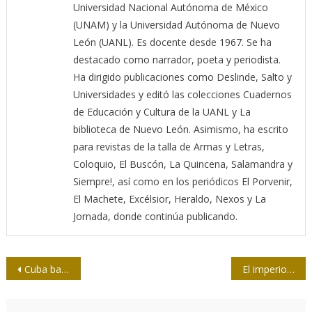
Universidad Nacional Autónoma de México
(UNAM) y la Universidad Autónoma de Nuevo
León (UANL). Es docente desde 1967. Se ha
destacado como narrador, poeta y periodista.
Ha dirigido publicaciones como Deslinde, Salto y
Universidades y editó las colecciones Cuadernos
de Educación y Cultura de la UANL y La
biblioteca de Nuevo León. Asimismo, ha escrito
para revistas de la talla de Armas y Letras,
Coloquio, El Buscón, La Quincena, Salamandra y
Siempre!, así como en los periódicos El Porvenir,
El Machete, Excélsior, Heraldo, Nexos y La
Jornada, donde continúa publicando.
Navegación
Cuba bajo etiquetas: Cómo Washington sataniza a un país
El imperio contraataca
de