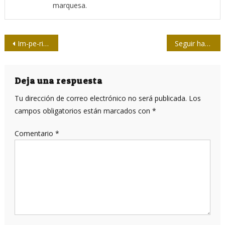
marquesa.
Navegación
Im-pe-ria-lis-mo
Seguir haciendo ciencia en la trinchera
de
entradas
Deja una respuesta
Tu dirección de correo electrónico no será publicada.
Los
campos obligatorios están marcados con
*
Comentario
*