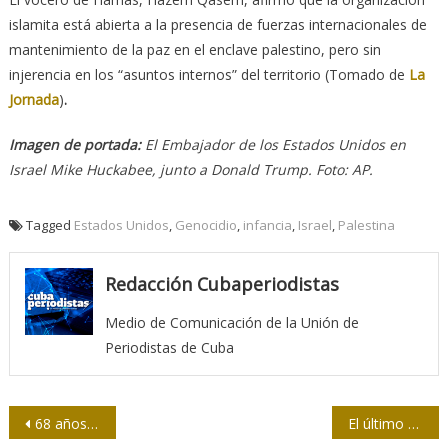
islamita está abierta a la presencia de fuerzas internacionales de
mantenimiento de la paz en el enclave palestino, pero sin
injerencia en los “asuntos internos” del territorio (Tomado de
La
Jornada
)
.
Imagen de portada:
El Embajador de los Estados Unidos en
Israel Mike Huckabee, junto a Donald Trump. Foto: AP.
Tagged
Estados Unidos
,
Genocidio
,
infancia
,
Israel
,
Palestina
Redacción Cubaperiodistas
Medio de Comunicación de la Unión de
Periodistas de Cuba
Navegación
68 años de Radio Rebelde
El último adiós de los libros de bolsillo