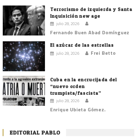
Terrorismo de izquierda y Santa
Inquisición new age
julio 28, 2026
Fernando Buen Abad Domínguez
El azúcar de las estrellas
Frei Betto
julio 28, 2026
Cuba en la encrucijada del
“nuevo orden
trumpista/fascista”
julio 28, 2026
Enrique Ubieta Gómez.
EDITORIAL PABLO