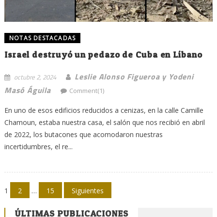
NOTAS DESTACADAS
Israel destruyó un pedazo de Cuba en Líbano
Leslie Alonso Figueroa y Yodeni
octubre 2, 2024
Masó Águila
Comment(1)
En uno de esos edificios reducidos a cenizas, en la calle Camille
Chamoun, estaba nuestra casa, el salón que nos recibió en abril
de 2022, los butacones que acomodaron nuestras
incertidumbres, el re...
Navegación
1
2
…
15
Siguientes
de
ÚLTIMAS PUBLICACIONES