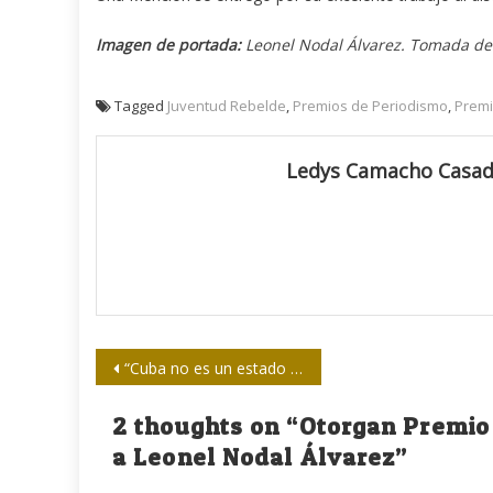
Imagen de portada:
Leonel Nodal Álvarez. Tomada d
Tagged
Juventud Rebelde
,
Premios de Periodismo
,
Premi
Ledys Camacho Casa
Navegación
“Cuba no es un estado fallido, es un estado sitiado”
de
2 thoughts on “
Otorgan Premio 
entradas
a Leonel Nodal Álvarez
”