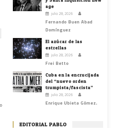
y Santa Inquisición new
age
julio 28, 2026
Fernando Buen Abad
Domínguez
El azúcar de las
estrellas
julio 28, 2026
Frei Betto
Cuba en la encrucijada
del “nuevo orden
trumpista/fascista”
julio 28, 2026
Enrique Ubieta Gómez.
mo
EDITORIAL PABLO