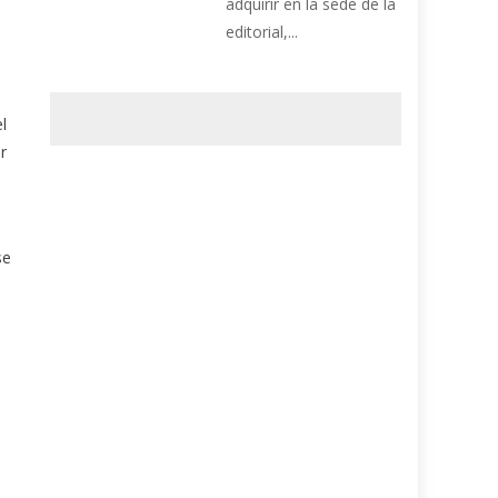
adquirir en la sede de la
editorial,...
l
r
se