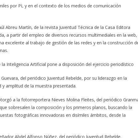
eniles por PL y en el contexto de los medios de comunicación
l Abreu Martín, de la revista Juventud Técnica de la Casa Editora
ada, a partir del empleo de diversos recursos multimediales en la web,
a excelente al trabajo de gestión de las redes y en la construcción d
mas.
 Inteligencia Artificial pone a disposición del ejercicio periodístico
Guevara, del periódico Juventud Rebelde, por su liderazgo en la
d y amplitud de la muestra presentada.
torgó a la fotorreportera Nieves Molina Fleites, del periódico Granm
s que sobresalen la composición y los primeros planos, buscando la
opuestas fotográficas innovadoras en disímiles ámbitos, desde la
eñador Abdel Alfonso Núñez, del periódico Juventud Rebelde.