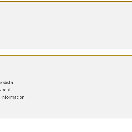
iodista
Nodal
informacion. .