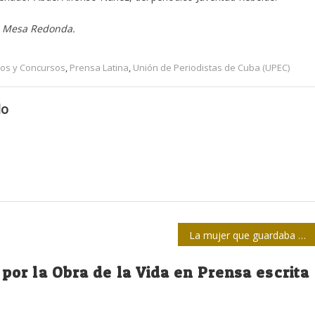
e Mesa Redonda.
os y Concursos
,
Prensa Latina
,
Unión de Periodistas de Cuba (UPEC)
do
La mujer que guardaba su Isla en una palangana de violetas (+Video)
por la Obra de la Vida en Prensa escrita