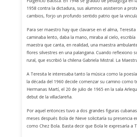
Fulgencio Batista. En 1948 se graduó de pedagoga en la
1958 contra la dictadura, sus alumnos asistieron a prot
cambios, forjo un profundo sentido patrio que la vincul
Para ser maestro hay que clavarse en el alma, Teresita se
caminaba lento, daba la mano, miraba al cielo, escribía
maestra que canta, en realidad, una maestra ambulante 
flores silvestres en una palangana. Cuando reflexiono
rural, que escribió la chilena Gabriela Mistral. La Maes
A Teresita le interesaba tanto la música como la poesía
la década del 1960 decide comenzar su camino como tr
Hermanas Martí, el 20 de julio de 1965 en la sala Arleq
debut de la villaclareña.
Por aquel entonces tuvo a dos grandes figuras cubanas s
meses después Bola de Nieve solicitaría su presencia 
como Chez Bola. Basta decir que Bola le expresaría a T