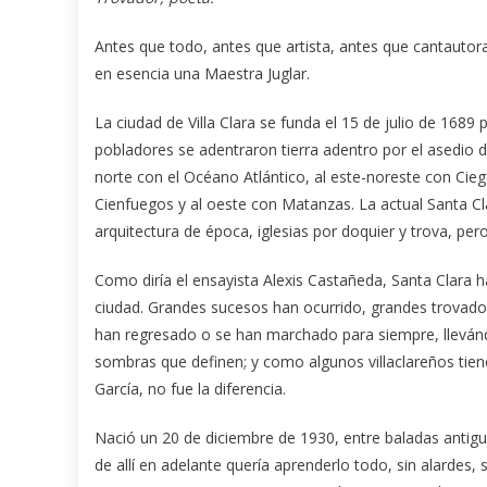
Antes que todo, antes que artista, antes que cantautora
en esencia una Maestra Juglar.
La ciudad de Villa Clara se funda el 15 de julio de 1689 
pobladores se adentraron tierra adentro por el asedio de p
norte con el Océano Atlántico, al este-noreste con Ciego
Cienfuegos y al oeste con Matanzas. La actual Santa Cl
arquitectura de época, iglesias por doquier y trova, per
Como diría el ensayista Alexis Castañeda, Santa Clara ha
ciudad. Grandes sucesos han ocurrido, grandes trovador
han regresado o se han marchado para siempre, llevándo
sombras que definen; y como algunos villaclareños tiene
García, no fue la diferencia.
Nació un 20 de diciembre de 1930, entre baladas anti
de allí en adelante quería aprenderlo todo, sin alardes,