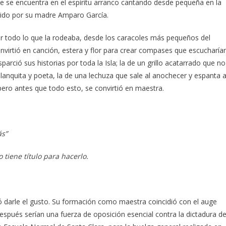
e se encuentra en el espíritu arranco cantando desde pequeña en la
gido por su madre Amparo García.
or todo lo que la rodeaba, desde los caracoles más pequeños del
 convirtió en canción, estera y flor para crear compases que escucharía
rció sus historias por toda la Isla; la de un grillo acatarrado que no
, blanquita y poeta, la de una lechuza que sale al anochecer y espanta 
pero antes que todo esto, se convirtió en maestra.
ás”
o tiene título para hacerlo.
ió darle el gusto. Su formación como maestra coincidió con el auge
espués serían una fuerza de oposición esencial contra la dictadura d