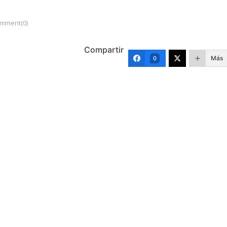
mment(0)
Compartir
Más
0