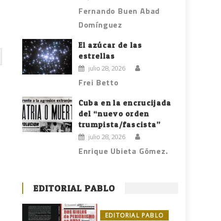
Fernando Buen Abad
Domínguez
El azúcar de las
estrellas
julio 28, 2026
Frei Betto
Cuba en la encrucijada
del “nuevo orden
trumpista/fascista”
julio 28, 2026
Enrique Ubieta Gómez.
EDITORIAL PABLO
EDITORIAL PABLO