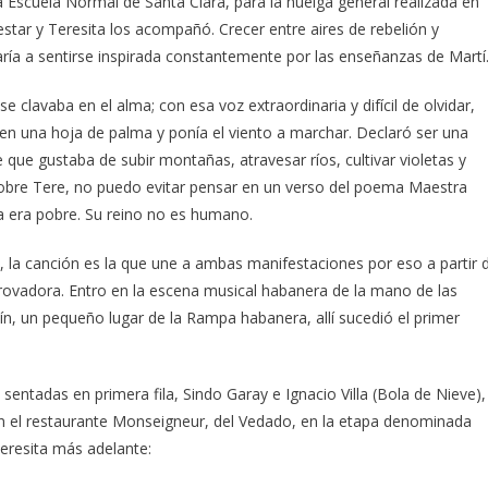
 Escuela Normal de Santa Clara, para la huelga general realizada en
estar y Teresita los acompañó. Crecer entre aires de rebelión y
aría a sentirse inspirada constantemente por las enseñanzas de Martí
 clavaba en el alma; con esa voz extraordinaria y difícil de olvidar,
 en una hoja de palma y ponía el viento a marchar. Declaró ser una
que gustaba de subir montañas, atravesar ríos, cultivar violetas y
 sobre Tere, no puedo evitar pensar en un verso del poema Maestra
tra era pobre. Su reino no es humano.
, la canción es la que une a ambas manifestaciones por eso a partir 
ovadora. Entro en la escena musical habanera de la mano de las
uín, un pequeño lugar de la Rampa habanera, allí sucedió el primer
entadas en primera fila, Sindo Garay e Ignacio Villa (Bola de Nieve),
en el restaurante Monseigneur, del Vedado, en la etapa denominada
eresita más adelante: