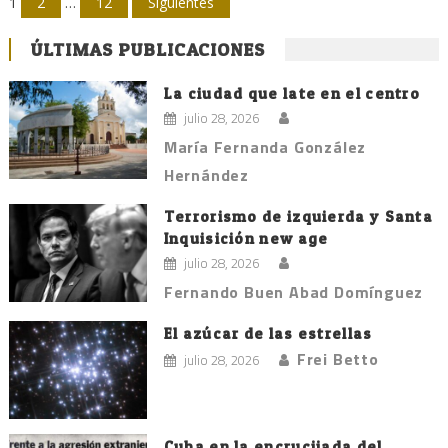
Navegación
1
2
…
12
Siguientes
de
ÚLTIMAS PUBLICACIONES
entradas
La ciudad que late en el centro
julio 28, 2026
María Fernanda González
Hernández
Terrorismo de izquierda y Santa
Inquisición new age
julio 28, 2026
Fernando Buen Abad Domínguez
El azúcar de las estrellas
Frei Betto
julio 28, 2026
Cuba en la encrucijada del