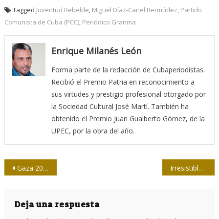
Tagged
Juventud Rebelde
,
Miguel Díaz-Canel Bermúdez
,
Partido
Comunista de Cuba (PCC)
,
Periódico Granma
Enrique Milanés León
Forma parte de la redacción de Cubaperiodistas.
Recibió el Premio Patria en reconocimiento a
sus virtudes y prestigio profesional otorgado por
la Sociedad Cultural José Martí. También ha
obtenido el Premio Juan Gualberto Gómez, de la
UPEC, por la obra del año.
Navegación
Gaza 2025: un plan de paz para seguir perpetrando un crimen colonial
Irresistible escalada de las guerras
de
entradas
Deja una respuesta