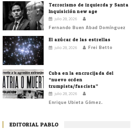
Terrorismo de izquierda y Santa
Inquisición new age
julio 28, 2026
Fernando Buen Abad Domínguez
El azúcar de las estrellas
Frei Betto
julio 28, 2026
Cuba en la encrucijada del
“nuevo orden
trumpista/fascista”
julio 28, 2026
Enrique Ubieta Gómez.
EDITORIAL PABLO