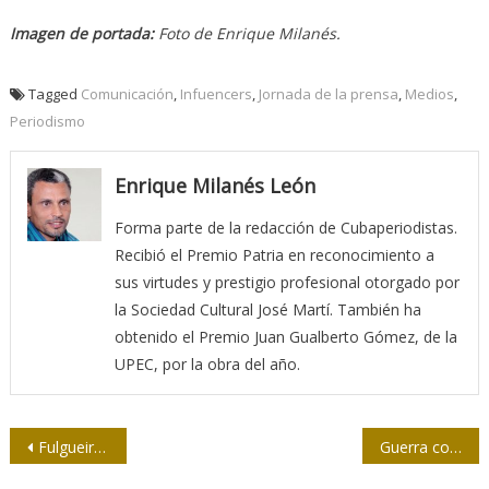
Imagen de portada:
Foto de Enrique Milanés.
Tagged
Comunicación
,
Infuencers
,
Jornada de la prensa
,
Medios
,
Periodismo
Enrique Milanés León
Forma parte de la redacción de Cubaperiodistas.
Recibió el Premio Patria en reconocimiento a
sus virtudes y prestigio profesional otorgado por
la Sociedad Cultural José Martí. También ha
obtenido el Premio Juan Gualberto Gómez, de la
UPEC, por la obra del año.
Navegación
Fulgueiras, un cronista diferente
Guerra contra Irán: todos los caminos conducen al petróleo