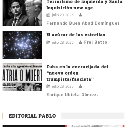
Terrorismo de izquierda y Santa
Inquisición new age
julio 28, 2026
Fernando Buen Abad Domínguez
El azúcar de las estrellas
Frei Betto
julio 28, 2026
Cuba en la encrucijada del
“nuevo orden
trumpista/fascista”
julio 28, 2026
Enrique Ubieta Gómez.
EDITORIAL PABLO