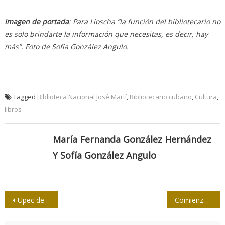
Imagen de
portada
: Para Lioscha “la función del bibliotecario no
es solo brindarte la información que necesitas, es decir, hay
más”. Foto de Sofía González Angulo.
Tagged
Biblioteca Nacional José Martí
,
Bibliotecario cubano
,
Cultura
,
libros
María Fernanda González Hernández
Y Sofía González Angulo
Navegación
Upec de Cuba entre cinco agrupaciones continentales que liderarán la Federación Latinoamericana de Periodistas
Comienza la II Bienal Internacional de Humor Político en La Habana
de