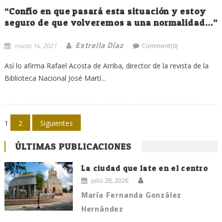
“Confío en que pasará esta situación y estoy
seguro de que volveremos a una normalidad…”
Estrella Díaz
marzo 14, 2021
Comment(0)
Así lo afirma Rafael Acosta de Arriba, director de la revista de la
Biblioteca Nacional José Martí...
Navegación
1
2
Siguientes
de
ÚLTIMAS PUBLICACIONES
entradas
La ciudad que late en el centro
julio 28, 2026
María Fernanda González
Hernández