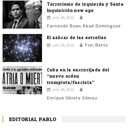
Terrorismo de izquierda y Santa
Inquisición new age
julio 28, 2026
Fernando Buen Abad Domínguez
El azúcar de las estrellas
Frei Betto
julio 28, 2026
Cuba en la encrucijada del
“nuevo orden
trumpista/fascista”
julio 28, 2026
Enrique Ubieta Gómez.
EDITORIAL PABLO