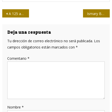
Navegación
A 125 años del inicio de la Reconcentración en Cuba
Ismary Barcia Leyva: Vivir para el periodismo
de
entradas
Deja una respuesta
Tu dirección de correo electrónico no será publicada.
Los
campos obligatorios están marcados con
*
Comentario
*
Nombre
*