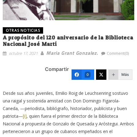
OTRAS NOTICIAS
A propósito del 120 aniversario de la Biblioteca
Nacional José Martí
Maria Grant Gonzalez.
octubre 17, 2021
Comment(0)
Compartir
Más
0
Desde sus años juveniles, Emilio Roig de Leuchsenring sostuvo
una raigal y sostenida amistad con Don Domingo Figarola-
Caneda, —periodista, bibliógrafo, historiador, publicista y buen
patriota—
[i]
, quien fuera el primer director de la Biblioteca
Nacional a propuesta de Gonzalo de Quesada y Aróstegui. Ambos
pertenecieron a un grupo de cubanos empeñados en el