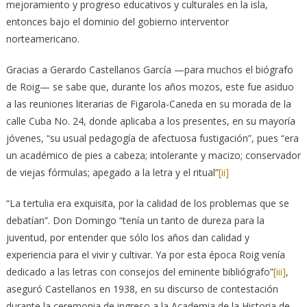
mejoramiento y progreso educativos y culturales en la isla,
entonces bajo el dominio del gobierno interventor
norteamericano.
Gracias a Gerardo Castellanos García —para muchos el biógrafo
de Roig— se sabe que, durante los años mozos, este fue asiduo
a las reuniones literarias de Figarola-Caneda en su morada de la
calle Cuba No. 24, donde aplicaba a los presentes, en su mayoría
jóvenes, “su usual pedagogía de afectuosa fustigación”, pues “era
un académico de pies a cabeza; intolerante y macizo; conservador
de viejas fórmulas; apegado a la letra y el ritual”
[ii]
“La tertulia era exquisita, por la calidad de los problemas que se
debatían”. Don Domingo “tenía un tanto de dureza para la
juventud, por entender que sólo los años dan calidad y
experiencia para el vivir y cultivar. Ya por esta época Roig venía
dedicado a las letras con consejos del eminente bibliógrafo”
[iii]
,
aseguró Castellanos en 1938, en su discurso de contestación
durante la ceremonia de ingreso a la Academia de la Historia de