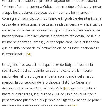
Gracias a ellos supo del proceso forjador de la nación cubana.
“Me enseñaron a querer a Cuba, a que me duela Cuba; a venerar
a aquellos preclaros patriotas que —como ellos mismos—
consagraron su vida, con nobilísimo e inigualable desinterés, a la
causa de la educación, la cultura, la independencia y la libertad de
mi tierra. Y me dieron las normas, que no he olvidado nunca, de
hacer historia. Y me inculcaron la honradez intelectual, de la que
no me he apartado jamás; y el concepto cabal de la ciudadanía,
que ha sido norma de mi actuación en los asuntos nacionales e
internacionales”
[vi]
.
Un significativo aspecto del quehacer de Roig, a favor de la
socialización del conocimiento sobre la cultura y la historia
nacionales, él lo atribuye a la fuerte ascendencia del amado
mentor: la concepción de la Biblioteca Histórica Cubana y
Americana [Francisco González de Valle]
[vii]
, que se mantiene
hasta nuestros días, inaugurada el 11 de junio de 1938 “con el
pensamiento puesto en el ejemplo de Figarola-Caneda de poner
mi biblioteca particular al servicio del pueblo”
[viii]
.