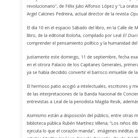
revolucionario”, de Félix Julio Alfonso López y “La ora
Argel Calcines Pedreira, actual director de la revista
Opu
El día 10 en el espacio Sábado del libro, en la Calle d
libro, de la editorial Boloña, compilado por Leal
El Diar
comprender el pensamiento político y la humanidad del P
Justamente este domingo, 11 de septiembre, fecha exac
en el otrora Palacio de los Capitanes Generales, prime
ya se había decidido convertir el barroco inmueble de l
El hermoso patio acogió a intelectuales, escritores y 
de las interpretaciones de la Banda Nacional de Conciert
entrevistas a Leal de la periodista Magda Resik, además 
Asimismo están a disposición del público, entre otras m
biblioteca pública Rubén Martínez Villena; “Los niños di
ejecuta lo que el corazón manda”, imágenes inéditas de