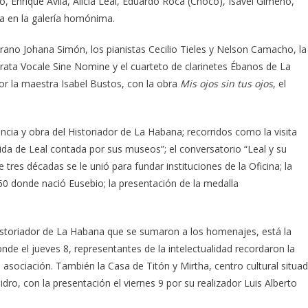
, Enrique Ávila, Alicia Leal, Eduardo Roca (Choco), Isavel Gimeno,
la en la galería homónima.
rano Johana Simón, los pianistas Cecilio Tieles y Nelson Camacho, la
erata Vocale Sine Nomine y el cuarteto de clarinetes Ébanos de La
r la maestra Isabel Bustos, con la obra
Mis ojos sin tus ojos
, el
cia y obra del Historiador de La Habana; recorridos como la visita
ida de Leal contada por sus museos”; el conversatorio “Leal y su
tres décadas se le unió para fundar instituciones de la Oficina; la
660 donde nació Eusebio; la presentación de la medalla
 Historiador de La Habana que se sumaron a los homenajes, está la
nde el jueves 8, representantes de la intelectualidad recordaron la
 asociación. También la Casa de Titón y Mirtha, centro cultural situa
sidro, con la presentación el viernes 9 por su realizador Luis Alberto