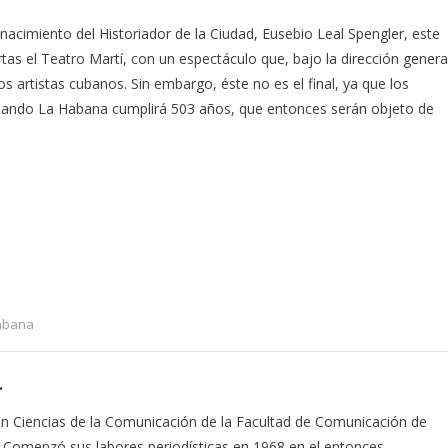
 nacimiento del Historiador de la Ciudad, Eusebio Leal Spengler, este
as el Teatro Martí, con un espectáculo que, bajo la dirección genera
s artistas cubanos. Sin embargo, éste no es el final, ya que los
uando La Habana cumplirá 503 años, que entonces serán objeto de
Habana
.
en Ciencias de la Comunicación de la Facultad de Comunicación de
. Comenzó sus labores periodísticas en 1968 en el entonces