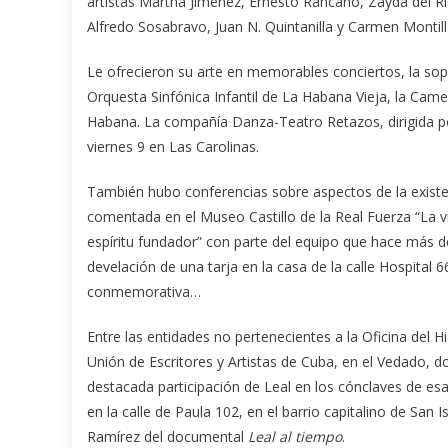
artistas Martha Jiménez, Ernesto Rancaño, Zayda del Río
Alfredo Sosabravo, Juan N. Quintanilla y Carmen Montil
Le ofrecieron su arte en memorables conciertos, la sop
Orquesta Sinfónica Infantil de La Habana Vieja, la Cam
Habana. La compañía Danza-Teatro Retazos, dirigida po
viernes 9 en Las Carolinas.
También hubo conferencias sobre aspectos de la existen
comentada en el Museo Castillo de la Real Fuerza “La v
espíritu fundador” con parte del equipo que hace más de 
develación de una tarja en la casa de la calle Hospital 
conmemorativa…
Entre las entidades no pertenecientes a la Oficina del
Unión de Escritores y Artistas de Cuba, en el Vedado, do
destacada participación de Leal en los cónclaves de esa
en la calle de Paula 102, en el barrio capitalino de San I
Ramírez del documental
Leal al tiempo
.