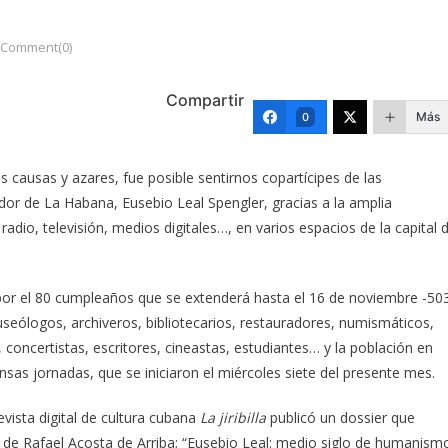
Comment(0)
Compartir
Más
0
s causas y azares, fue posible sentirnos copartícipes de las
dor de La Habana, Eusebio Leal Spengler, gracias a la amplia
radio, televisión, medios digitales…, en varios espacios de la capital 
 por el 80 cumpleaños que se extenderá hasta el 16 de noviembre -50
museólogos, archiveros, bibliotecarios, restauradores, numismáticos,
s, concertistas, escritores, cineastas, estudiantes… y la población en
sas jornadas, que se iniciaron el miércoles siete del presente mes.
 revista digital de cultura cubana
La jiribilla
publicó un dossier que
”, de Rafael Acosta de Arriba; “Eusebio Leal: medio siglo de humanism