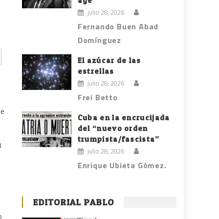
age
julio 28, 2026
Fernando Buen Abad
Domínguez
El azúcar de las
estrellas
julio 28, 2026
Frei Betto
de
Cuba en la encrucijada
del “nuevo orden
trumpista/fascista”
3
julio 28, 2026
Enrique Ubieta Gómez.
EDITORIAL PABLO
o