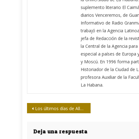
suplemento literario El Caim
diarios Venceremos, de Guan
Informativo de Radio Granma,
trabajó en la Agencia Latin
jefa de Redacción de la revi
la Central de la Agencia para
especial a países de Europa
y Moscú. En 1996 forma parte
Historiador de la Ciudad de 
profesora Auxiliar de la Fac
La Habana.
Navegación
Los últimos días de Allende
de
entradas
Deja una respuesta