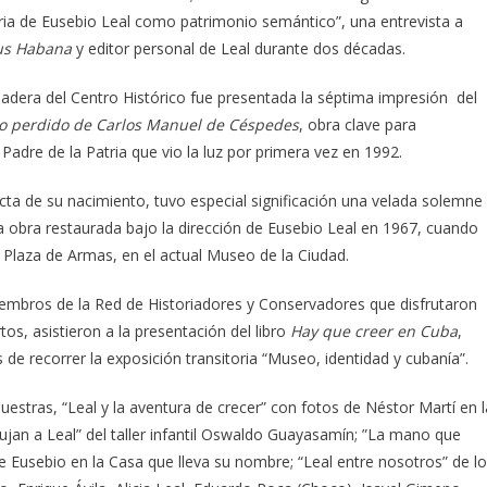
toria de Eusebio Leal como patrimonio semántico”, una entrevista a
s Habana
y editor personal de Leal durante dos décadas.
e Madera del Centro Histórico fue presentada la séptima impresión del
io perdido de Carlos Manuel de Céspedes
, obra clave para
adre de la Patria que vio la luz por primera vez en 1992.
ta de su nacimiento, tuvo especial significación una velada solemne
ra obra restaurada bajo la dirección de Eusebio Leal en 1967, cuando
a Plaza de Armas, en el actual Museo de la Ciudad.
miembros de la Red de Historiadores y Conservadores que disfrutaron
os, asistieron a la presentación del libro
Hay que creer en Cuba
,
de recorrer la exposición transitoria “Museo, identidad y cubanía”.
uestras, “Leal y la aventura de crecer” con fotos de Néstor Martí en l
bujan a Leal” del taller infantil Oswaldo Guayasamín; ”La mano que
 Eusebio en la Casa que lleva su nombre; “Leal entre nosotros” de l