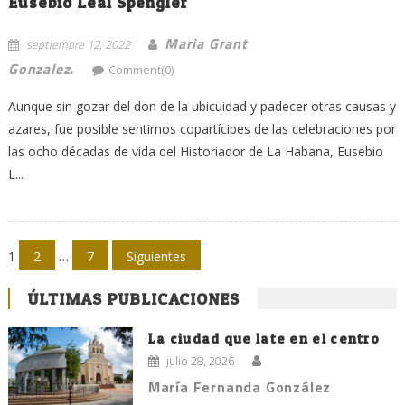
Eusebio Leal Spengler
Maria Grant
septiembre 12, 2022
Gonzalez.
Comment(0)
Aunque sin gozar del don de la ubicuidad y padecer otras causas y
azares, fue posible sentirnos copartícipes de las celebraciones por
las ocho décadas de vida del Historiador de La Habana, Eusebio
L...
Navegación
1
2
…
7
Siguientes
de
ÚLTIMAS PUBLICACIONES
entradas
La ciudad que late en el centro
julio 28, 2026
María Fernanda González