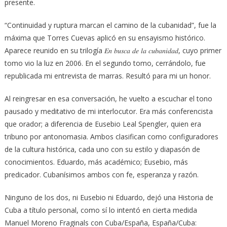
presente.
“Continuidad y ruptura marcan el camino de la cubanidad”, fue la
máxima que Torres Cuevas aplicó en su ensayismo histórico.
Aparece reunido en su trilogía 𝐸𝑛 𝑏𝑢𝑠𝑐𝑎 𝑑𝑒 𝑙𝑎 𝑐𝑢𝑏𝑎𝑛𝑖𝑑𝑎𝑑, cuyo primer
tomo vio la luz en 2006. En el segundo tomo, cerrándolo, fue
republicada mi entrevista de marras. Resultó para mi un honor.
Al reingresar en esa conversación, he vuelto a escuchar el tono
pausado y meditativo de mi interlocutor. Era más conferencista
que orador; a diferencia de Eusebio Leal Spengler, quien era
tribuno por antonomasia. Ambos clasifican como configuradores
de la cultura histórica, cada uno con su estilo y diapasón de
conocimientos. Eduardo, más académico; Eusebio, más
predicador. Cubanísimos ambos con fe, esperanza y razón.
Ninguno de los dos, ni Eusebio ni Eduardo, dejó una Historia de
Cuba a título personal, como sí lo intentó en cierta medida
Manuel Moreno Fraginals con Cuba/España, España/Cuba: