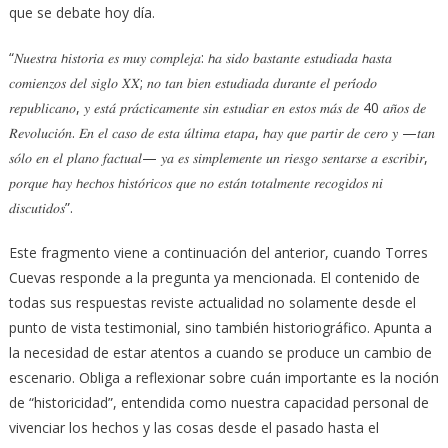
que se debate hoy día.
“𝑁𝑢𝑒𝑠𝑡𝑟𝑎 𝘩𝑖𝑠𝑡𝑜𝑟𝑖𝑎 𝑒𝑠 𝑚𝑢𝑦 𝑐𝑜𝑚𝑝𝑙𝑒𝑗𝑎: 𝘩𝑎 𝑠𝑖𝑑𝑜 𝑏𝑎𝑠𝑡𝑎𝑛𝑡𝑒 𝑒𝑠𝑡𝑢𝑑𝑖𝑎𝑑𝑎 𝘩𝑎𝑠𝑡𝑎
𝑐𝑜𝑚𝑖𝑒𝑛𝑧𝑜𝑠 𝑑𝑒𝑙 𝑠𝑖𝑔𝑙𝑜 𝑋𝑋; 𝑛𝑜 𝑡𝑎𝑛 𝑏𝑖𝑒𝑛 𝑒𝑠𝑡𝑢𝑑𝑖𝑎𝑑𝑎 𝑑𝑢𝑟𝑎𝑛𝑡𝑒 𝑒𝑙 𝑝𝑒𝑟𝑖́𝑜𝑑𝑜
𝑟𝑒𝑝𝑢𝑏𝑙𝑖𝑐𝑎𝑛𝑜, 𝑦 𝑒𝑠𝑡𝑎́ 𝑝𝑟𝑎́𝑐𝑡𝑖𝑐𝑎𝑚𝑒𝑛𝑡𝑒 𝑠𝑖𝑛 𝑒𝑠𝑡𝑢𝑑𝑖𝑎𝑟 𝑒𝑛 𝑒𝑠𝑡𝑜𝑠 𝑚𝑎́𝑠 𝑑𝑒 40 𝑎𝑛̃𝑜𝑠 𝑑𝑒
𝑅𝑒𝑣𝑜𝑙𝑢𝑐𝑖𝑜́𝑛. 𝐸𝑛 𝑒𝑙 𝑐𝑎𝑠𝑜 𝑑𝑒 𝑒𝑠𝑡𝑎 𝑢́𝑙𝑡𝑖𝑚𝑎 𝑒𝑡𝑎𝑝𝑎, 𝘩𝑎𝑦 𝑞𝑢𝑒 𝑝𝑎𝑟𝑡𝑖𝑟 𝑑𝑒 𝑐𝑒𝑟𝑜 𝑦 —𝑡𝑎𝑛
𝑠𝑜́𝑙𝑜 𝑒𝑛 𝑒𝑙 𝑝𝑙𝑎𝑛𝑜 𝑓𝑎𝑐𝑡𝑢𝑎𝑙— 𝑦𝑎 𝑒𝑠 𝑠𝑖𝑚𝑝𝑙𝑒𝑚𝑒𝑛𝑡𝑒 𝑢𝑛 𝑟𝑖𝑒𝑠𝑔𝑜 𝑠𝑒𝑛𝑡𝑎𝑟𝑠𝑒 𝑎 𝑒𝑠𝑐𝑟𝑖𝑏𝑖𝑟,
𝑝𝑜𝑟𝑞𝑢𝑒 𝘩𝑎𝑦 𝘩𝑒𝑐𝘩𝑜𝑠 𝘩𝑖𝑠𝑡𝑜́𝑟𝑖𝑐𝑜𝑠 𝑞𝑢𝑒 𝑛𝑜 𝑒𝑠𝑡𝑎́𝑛 𝑡𝑜𝑡𝑎𝑙𝑚𝑒𝑛𝑡𝑒 𝑟𝑒𝑐𝑜𝑔𝑖𝑑𝑜𝑠 𝑛𝑖
𝑑𝑖𝑠𝑐𝑢𝑡𝑖𝑑𝑜𝑠”.
Este fragmento viene a continuación del anterior, cuando Torres
Cuevas responde a la pregunta ya mencionada. El contenido de
todas sus respuestas reviste actualidad no solamente desde el
punto de vista testimonial, sino también historiográfico. Apunta a
la necesidad de estar atentos a cuando se produce un cambio de
escenario. Obliga a reflexionar sobre cuán importante es la noción
de “historicidad”, entendida como nuestra capacidad personal de
vivenciar los hechos y las cosas desde el pasado hasta el