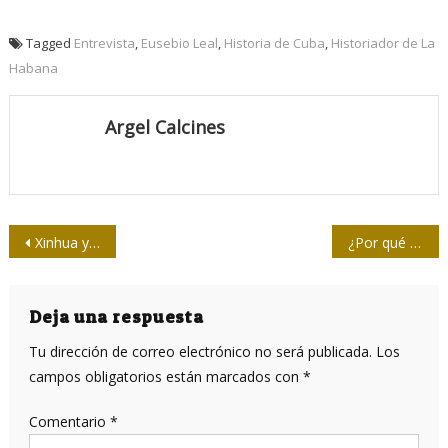
Tagged
Entrevista
,
Eusebio Leal
,
Historia de Cuba
,
Historiador de La
Habana
Argel Calcines
Navegación
Xinhua y TASS alumbran las fotos de la victoria
¿Por qué estamos aquí y los neandertales no?
de
entradas
Deja una respuesta
Tu dirección de correo electrónico no será publicada.
Los
campos obligatorios están marcados con
*
Comentario
*