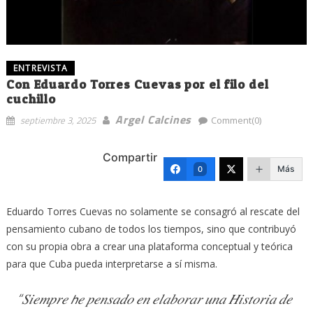
ENTREVISTA
Con Eduardo Torres Cuevas por el filo del
cuchillo
Argel Calcines
septiembre 3, 2025
Comment(0)
Compartir
Más
0
Eduardo Torres Cuevas no solamente se consagró al rescate del
pensamiento cubano de todos los tiempos, sino que contribuyó
con su propia obra a crear una plataforma conceptual y teórica
para que Cuba pueda interpretarse a sí misma.
“𝑆𝑖𝑒𝑚𝑝𝑟𝑒 𝘩𝑒 𝑝𝑒𝑛𝑠𝑎𝑑𝑜 𝑒𝑛 𝑒𝑙𝑎𝑏𝑜𝑟𝑎𝑟 𝑢𝑛𝑎 𝐻𝑖𝑠𝑡𝑜𝑟𝑖𝑎 𝑑𝑒