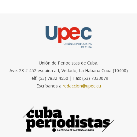
Unión de Periodistas de Cuba.
Ave. 23 # 452 esquina a I, Vedado, La Habana Cuba (10400)
Telf. (53) 7832 4550 | Fax: (53) 7333079
Escríbanos a
redaccion@upec.cu