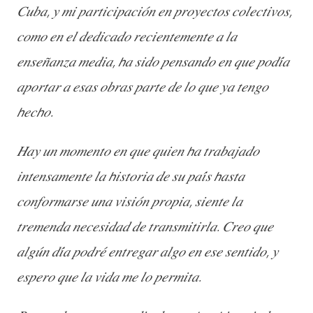
𝐶𝑢𝑏𝑎, 𝑦 𝑚𝑖 𝑝𝑎𝑟𝑡𝑖𝑐𝑖𝑝𝑎𝑐𝑖𝑜́𝑛 𝑒𝑛 𝑝𝑟𝑜𝑦𝑒𝑐𝑡𝑜𝑠 𝑐𝑜𝑙𝑒𝑐𝑡𝑖𝑣𝑜𝑠,
𝑐𝑜𝑚𝑜 𝑒𝑛 𝑒𝑙 𝑑𝑒𝑑𝑖𝑐𝑎𝑑𝑜 𝑟𝑒𝑐𝑖𝑒𝑛𝑡𝑒𝑚𝑒𝑛𝑡𝑒 𝑎 𝑙𝑎
𝑒𝑛𝑠𝑒𝑛̃𝑎𝑛𝑧𝑎 𝑚𝑒𝑑𝑖𝑎, 𝘩𝑎 𝑠𝑖𝑑𝑜 𝑝𝑒𝑛𝑠𝑎𝑛𝑑𝑜 𝑒𝑛 𝑞𝑢𝑒 𝑝𝑜𝑑𝑖́𝑎
𝑎𝑝𝑜𝑟𝑡𝑎𝑟 𝑎 𝑒𝑠𝑎𝑠 𝑜𝑏𝑟𝑎𝑠 𝑝𝑎𝑟𝑡𝑒 𝑑𝑒 𝑙𝑜 𝑞𝑢𝑒 𝑦𝑎 𝑡𝑒𝑛𝑔𝑜
𝘩𝑒𝑐𝘩𝑜.
𝐻𝑎𝑦 𝑢𝑛 𝑚𝑜𝑚𝑒𝑛𝑡𝑜 𝑒𝑛 𝑞𝑢𝑒 𝑞𝑢𝑖𝑒𝑛 𝘩𝑎 𝑡𝑟𝑎𝑏𝑎𝑗𝑎𝑑𝑜
𝑖𝑛𝑡𝑒𝑛𝑠𝑎𝑚𝑒𝑛𝑡𝑒 𝑙𝑎 𝘩𝑖𝑠𝑡𝑜𝑟𝑖𝑎 𝑑𝑒 𝑠𝑢 𝑝𝑎𝑖́𝑠 𝘩𝑎𝑠𝑡𝑎
𝑐𝑜𝑛𝑓𝑜𝑟𝑚𝑎𝑟𝑠𝑒 𝑢𝑛𝑎 𝑣𝑖𝑠𝑖𝑜́𝑛 𝑝𝑟𝑜𝑝𝑖𝑎, 𝑠𝑖𝑒𝑛𝑡𝑒 𝑙𝑎
𝑡𝑟𝑒𝑚𝑒𝑛𝑑𝑎 𝑛𝑒𝑐𝑒𝑠𝑖𝑑𝑎𝑑 𝑑𝑒 𝑡𝑟𝑎𝑛𝑠𝑚𝑖𝑡𝑖𝑟𝑙𝑎. 𝐶𝑟𝑒𝑜 𝑞𝑢𝑒
𝑎𝑙𝑔𝑢́𝑛 𝑑𝑖́𝑎 𝑝𝑜𝑑𝑟𝑒́ 𝑒𝑛𝑡𝑟𝑒𝑔𝑎𝑟 𝑎𝑙𝑔𝑜 𝑒𝑛 𝑒𝑠𝑒 𝑠𝑒𝑛𝑡𝑖𝑑𝑜, 𝑦
𝑒𝑠𝑝𝑒𝑟𝑜 𝑞𝑢𝑒 𝑙𝑎 𝑣𝑖𝑑𝑎 𝑚𝑒 𝑙𝑜 𝑝𝑒𝑟𝑚𝑖𝑡𝑎.