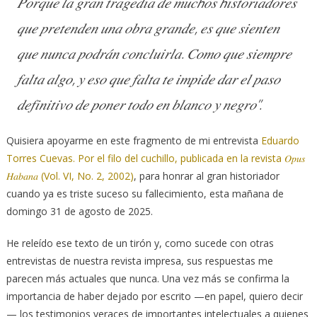
𝑃𝑜𝑟𝑞𝑢𝑒 𝑙𝑎 𝑔𝑟𝑎𝑛 𝑡𝑟𝑎𝑔𝑒𝑑𝑖𝑎 𝑑𝑒 𝑚𝑢𝑐𝘩𝑜𝑠 𝘩𝑖𝑠𝑡𝑜𝑟𝑖𝑎𝑑𝑜𝑟𝑒𝑠
𝑞𝑢𝑒 𝑝𝑟𝑒𝑡𝑒𝑛𝑑𝑒𝑛 𝑢𝑛𝑎 𝑜𝑏𝑟𝑎 𝑔𝑟𝑎𝑛𝑑𝑒, 𝑒𝑠 𝑞𝑢𝑒 𝑠𝑖𝑒𝑛𝑡𝑒𝑛
𝑞𝑢𝑒 𝑛𝑢𝑛𝑐𝑎 𝑝𝑜𝑑𝑟𝑎́𝑛 𝑐𝑜𝑛𝑐𝑙𝑢𝑖𝑟𝑙𝑎. 𝐶𝑜𝑚𝑜 𝑞𝑢𝑒 𝑠𝑖𝑒𝑚𝑝𝑟𝑒
𝑓𝑎𝑙𝑡𝑎 𝑎𝑙𝑔𝑜, 𝑦 𝑒𝑠𝑜 𝑞𝑢𝑒 𝑓𝑎𝑙𝑡𝑎 𝑡𝑒 𝑖𝑚𝑝𝑖𝑑𝑒 𝑑𝑎𝑟 𝑒𝑙 𝑝𝑎𝑠𝑜
𝑑𝑒𝑓𝑖𝑛𝑖𝑡𝑖𝑣𝑜 𝑑𝑒 𝑝𝑜𝑛𝑒𝑟 𝑡𝑜𝑑𝑜 𝑒𝑛 𝑏𝑙𝑎𝑛𝑐𝑜 𝑦 𝑛𝑒𝑔𝑟𝑜”.
Quisiera apoyarme en este fragmento de mi entrevista
Eduardo
Torres Cuevas. Por el filo del cuchillo, publicada en la revista 𝑂𝑝𝑢𝑠
𝐻𝑎𝑏𝑎𝑛𝑎 (Vol. VI, No. 2, 2002)
, para honrar al gran historiador
cuando ya es triste suceso su fallecimiento, esta mañana de
domingo 31 de agosto de 2025.
He releído ese texto de un tirón y, como sucede con otras
entrevistas de nuestra revista impresa, sus respuestas me
parecen más actuales que nunca. Una vez más se confirma la
importancia de haber dejado por escrito —en papel, quiero decir
— los testimonios veraces de importantes intelectuales a quienes