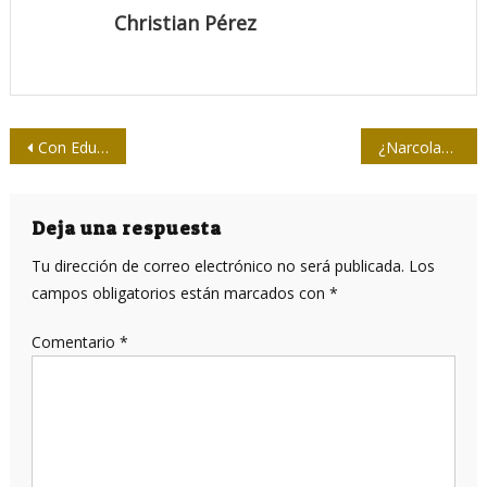
Christian Pérez
Navegación
Con Eduardo Torres Cuevas por el filo del cuchillo
¿Narcolancha venezolana o una
de
entradas
Deja una respuesta
Tu dirección de correo electrónico no será publicada.
Los
campos obligatorios están marcados con
*
Comentario
*