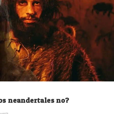
os neandertales no?
nt(0)