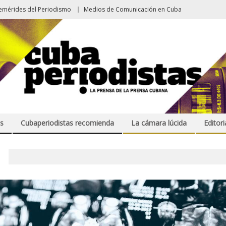
emérides del Periodismo
Medios de Comunicación en Cuba
s
Cubaperiodistas recomienda
La cámara lúcida
Editori