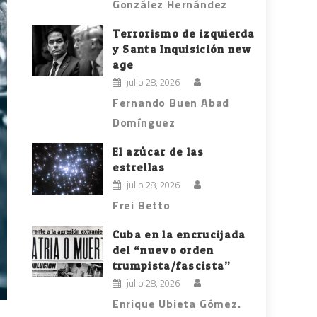
González Hernández
Terrorismo de izquierda
y Santa Inquisición new
age
julio 28, 2026
Fernando Buen Abad
Domínguez
El azúcar de las
estrellas
julio 28, 2026
Frei Betto
Cuba en la encrucijada
del “nuevo orden
trumpista/fascista”
julio 28, 2026
Enrique Ubieta Gómez.