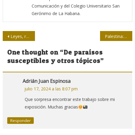
Comunicación y del Colegio Universitario San
Gerónimo de La Habana.
Navegación
Leyes, razones y práctica en la comunicación social
Palestina: ¿qué ocurre cuando lo actual deja de ser novedoso?
de
One thought on “
De paraísos
entradas
susceptibles y otros tópicos
”
Adrián Juan Espinosa
julio 17, 2024 a las 8:07 pm
Que sorpresa encontrar este trabajo sobre mi
exposición. Muchas gracias
Responder