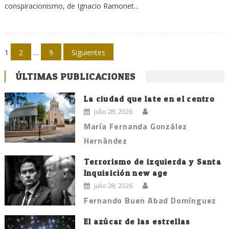
conspiracionismo, de Ignacio Ramonet...
Navegación
1
2
…
9
Siguientes
de
ÚLTIMAS PUBLICACIONES
entradas
La ciudad que late en el centro
julio 28, 2026
María Fernanda González
Hernández
Terrorismo de izquierda y Santa
Inquisición new age
julio 28, 2026
Fernando Buen Abad Domínguez
El azúcar de las estrellas