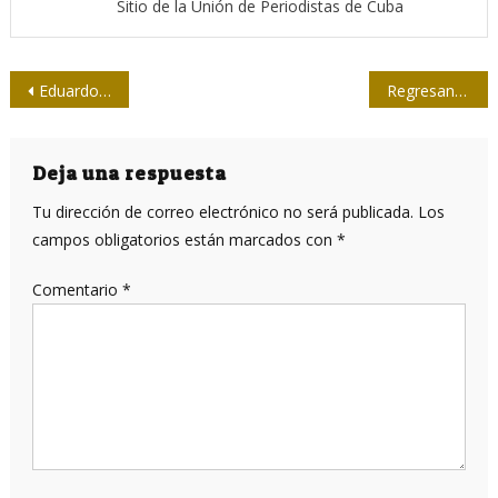
Sitio de la Unión de Periodistas de Cuba
Navegación
Eduardo Yasells: “un caballero de la Revolución”
Regresando a las esencias…. Corresponsales de guerra junto a estudiantes de periodismo
de
entradas
Deja una respuesta
Tu dirección de correo electrónico no será publicada.
Los
campos obligatorios están marcados con
*
Comentario
*