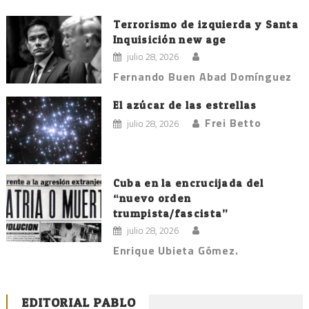
Terrorismo de izquierda y Santa
Inquisición new age
julio 28, 2026
Fernando Buen Abad Domínguez
El azúcar de las estrellas
Frei Betto
julio 28, 2026
Cuba en la encrucijada del
“nuevo orden
trumpista/fascista”
julio 28, 2026
Enrique Ubieta Gómez.
EDITORIAL PABLO