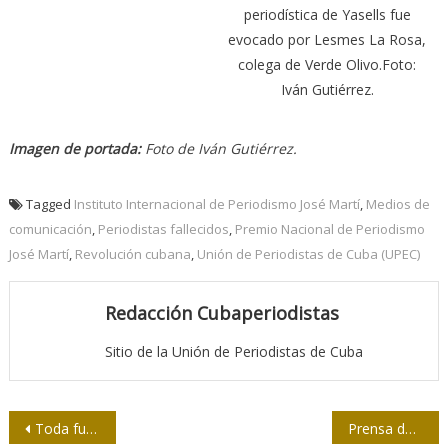
periodística de Yasells fue
evocado por Lesmes La Rosa,
colega de Verde Olivo.Foto:
Iván Gutiérrez.
Imagen de portada:
Foto de Iván Gutiérrez.
Tagged
Instituto Internacional de Periodismo José Martí
,
Medios de
comunicación
,
Periodistas fallecidos
,
Premio Nacional de Periodismo
José Martí
,
Revolución cubana
,
Unión de Periodistas de Cuba (UPEC)
Redacción Cubaperiodistas
Sitio de la Unión de Periodistas de Cuba
Navegación
Toda fuerza política necesita héroes, pero…
Prensa de izquierda, tercer abrazo