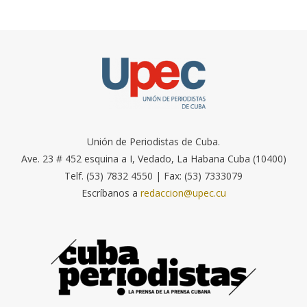
Unión de Periodistas de Cuba.
Ave. 23 # 452 esquina a I, Vedado, La Habana Cuba (10400)
Telf. (53) 7832 4550 | Fax: (53) 7333079
Escríbanos a
redaccion@upec.cu