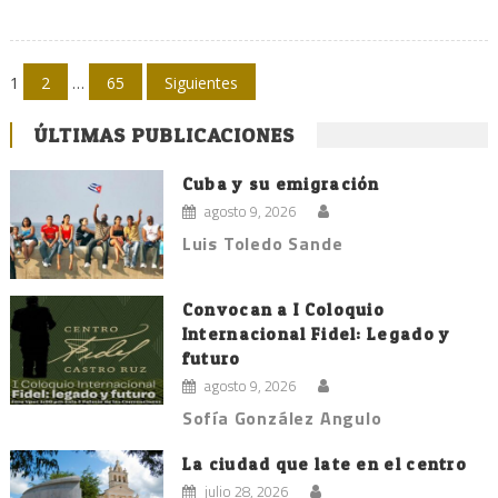
Navegación
1
2
…
65
Siguientes
de
ÚLTIMAS PUBLICACIONES
entradas
Cuba y su emigración
agosto 9, 2026
Luis Toledo Sande
Convocan a I Coloquio
Internacional Fidel: Legado y
futuro
agosto 9, 2026
Sofía González Angulo
La ciudad que late en el centro
julio 28, 2026