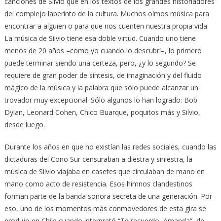
canciones de Silvio que en los textos de los grandes historiadores
del complejo laberinto de la cultura. Muchos oímos música para
encontrar a alguien o para que nos cuenten nuestra propia vida.
La música de Silvio tiene esa doble virtud. Cuando uno tiene
menos de 20 años –como yo cuando lo descubrí–, lo primero
puede terminar siendo una certeza, pero, ¿y lo segundo? Se
requiere de gran poder de síntesis, de imaginación y del fluido
mágico de la música y la palabra que sólo puede alcanzar un
trovador muy excepcional. Sólo algunos lo han logrado: Bob
Dylan, Leonard Cohen, Chico Buarque, poquitos más y Silvio,
desde luego.
Durante los años en que no existían las redes sociales, cuando las
dictaduras del Cono Sur censuraban a diestra y siniestra, la
música de Silvio viajaba en casetes que circulaban de mano en
mano como acto de resistencia. Esos himnos clandestinos
forman parte de la banda sonora secreta de una generación. Por
eso, uno de los momentos más conmovedores de esta gira se
produjo en Chile cuando interpretó “Te recuerdo, Amanda”, de