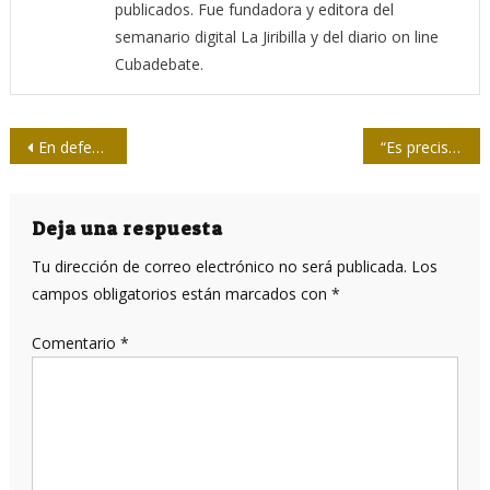
publicados. Fue fundadora y editora del
semanario digital La Jiribilla y del diario on line
Cubadebate.
Navegación
En defensa de la Humanidad levantamos nuestra voz contra la operación de guerra del Nobel de la «paz»
“Es preciso garantizar el derecho de los pueblos a la información verdadera”
de
entradas
Deja una respuesta
Tu dirección de correo electrónico no será publicada.
Los
campos obligatorios están marcados con
*
Comentario
*