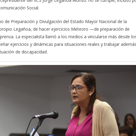
vicepresidente del IICS Jorge Legañoa Alonso: no se cumple, incluso p
Comunicación Social.
no de Preparación y Divulgación del Estado Mayor Nacional de la
l propio Legañoa, de hacer ejercicios Meteoro —de preparación de
rensa. La especialista llamó a los medios a vincularse más desde lo
eñar ejercicios y dinámicas para situaciones reales y trabajar ademá
tuación de discapacidad.