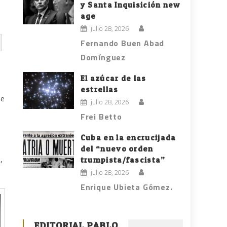
y Santa Inquisición new
age
julio 28, 2026
Fernando Buen Abad
Domínguez
l
El azúcar de las
estrellas
de
julio 28, 2026
Frei Betto
Cuba en la encrucijada
del “nuevo orden
,
trumpista/fascista”
julio 28, 2026
Enrique Ubieta Gómez.
EDITORIAL PABLO