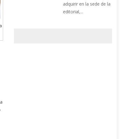
adquirir en la sede de la
editorial,...
a
 a
o