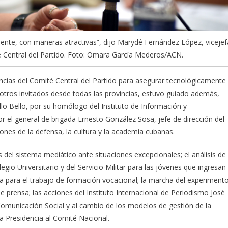
iente, con maneras atractivas”, dijo Marydé Fernández López, vicejef
 Central del Partido. Foto: Omara García Mederos/ACN.
encias del Comité Central del Partido para asegurar tecnológicamente
 otros invitados desde todas las provincias, estuvo guiado además,
llo Bello, por su homólogo del Instituto de Información y
r el general de brigada Ernesto González Sosa, jefe de dirección del
ones de la defensa, la cultura y la academia cubanas.
s del sistema mediático ante situaciones excepcionales; el análisis de
gio Universitario y del Servicio Militar para las jóvenes que ingresan
va para el trabajo de formación vocacional; la marcha del experiment
 prensa; las acciones del Instituto Internacional de Periodismo José
 Comunicación Social y al cambio de los modelos de gestión de la
a Presidencia al Comité Nacional.