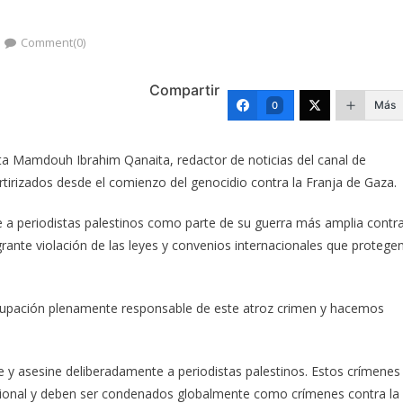
Comment(0)
Compartir
Más
0
ta Mamdouh Ibrahim Qanaita, redactor de noticias del canal de
artirizados desde el comienzo del genocidio contra la Franja de Gaza.
 a periodistas palestinos como parte de su guerra más amplia contr
grante violación de las leyes y convenios internacionales que protege
ocupación plenamente responsable de este atroz crimen y hacemos
y asesine deliberadamente a periodistas palestinos. Estos crímenes
acional y deben ser condenados globalmente como crímenes contra la