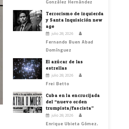
González Hernández
Terrorismo de izquierda
y Santa Inquisición new
age
julio 28, 2026
Fernando Buen Abad
Domínguez
El azúcar de las
estrellas
julio 28, 2026
Frei Betto
Cuba en la encrucijada
del “nuevo orden
trumpista/fascista”
julio 28, 2026
Enrique Ubieta Gómez.