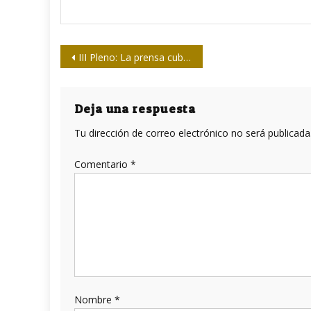
Navegación
III Pleno: La prensa cubana en «turno» de laboratorio
de
entradas
Deja una respuesta
Tu dirección de correo electrónico no será publicada
Comentario
*
Nombre
*