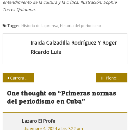
entendimiento de la cultura y la crítica. Ilustración: Sophie
Torres Quintana.
Tagged
Historia de la prensa
,
Historia del periodismo
Iraida Calzadilla Rodríguez Y Roger
Ricardo Luis
Navegación
Carrera de Periodismo
III Pleno: La prensa cubana en «turno» de laboratorio
de
One thought on “
Primeras normas
entradas
del periodismo en Cuba
”
Lazaro El Profe
diciembre 4, 2024 a las 7:22 am