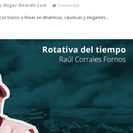
 y Roger Ricardo Luis
Comment(0)
cos trazos o líneas en dinámicas, cáusticas y elegantes...