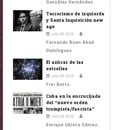
González Hernández
Terrorismo de izquierda
y Santa Inquisición new
age
julio 28, 2026
Fernando Buen Abad
Domínguez
El azúcar de las
estrellas
julio 28, 2026
Frei Betto
Cuba en la encrucijada
del “nuevo orden
trumpista/fascista”
julio 28, 2026
Enrique Ubieta Gómez.