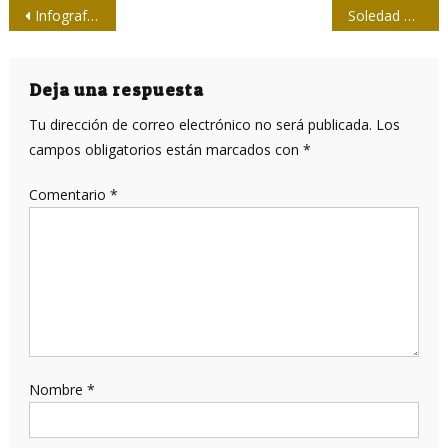
Navegación
Infografía: Convocatoria al concurso 26 de Julio 2025
Soledad Cruz, peleada con las sillas
de
entradas
Deja una respuesta
Tu dirección de correo electrónico no será publicada.
Los
campos obligatorios están marcados con
*
Comentario
*
Nombre
*