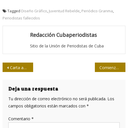
Tagged
Diseño Gráfico
,
Juventud Rebelde
,
Periódico Granma
,
Periodistas fallecidos
Redacción Cubaperiodistas
Sitio de la Unión de Periodistas de Cuba
Navegación
Carta abierta de intelectuales, artistas, académicos y estudiantes universitarios mexicanos en apoyo a Cuba
Comienza el XXXIV Torneo Provincial del Softball de la Prensa
de
entradas
Deja una respuesta
Tu dirección de correo electrónico no será publicada.
Los
campos obligatorios están marcados con
*
Comentario
*