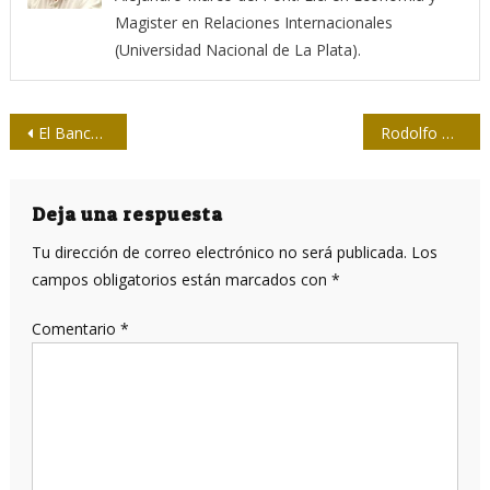
Magister en Relaciones Internacionales
(Universidad Nacional de La Plata).
Navegación
El Banco Mundial y “las políticas industriales”
Rodolfo Walsh, el peón que puso en jaque al poder militar en Argentina
de
entradas
Deja una respuesta
Tu dirección de correo electrónico no será publicada.
Los
campos obligatorios están marcados con
*
Comentario
*