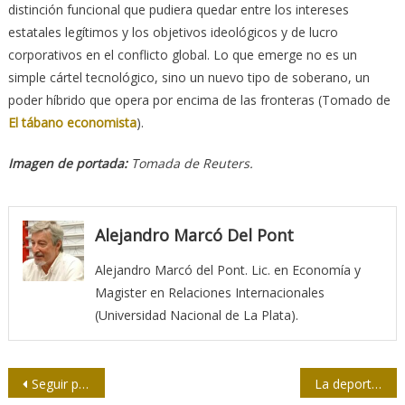
distinción funcional que pudiera quedar entre los intereses
estatales legítimos y los objetivos ideológicos y de lucro
corporativos en el conflicto global. Lo que emerge no es un
simple cártel tecnológico, sino un nuevo tipo de soberano, un
poder híbrido que opera por encima de las fronteras (Tomado de
El tábano economista
).
Imagen de portada:
Tomada de Reuters.
Alejandro Marcó Del Pont
Alejandro Marcó del Pont. Lic. en Economía y
Magister en Relaciones Internacionales
(Universidad Nacional de La Plata).
Navegación
Seguir pensando y preguntando con Palestina en el corazón
La deportación como estrategia de clase en EEUU