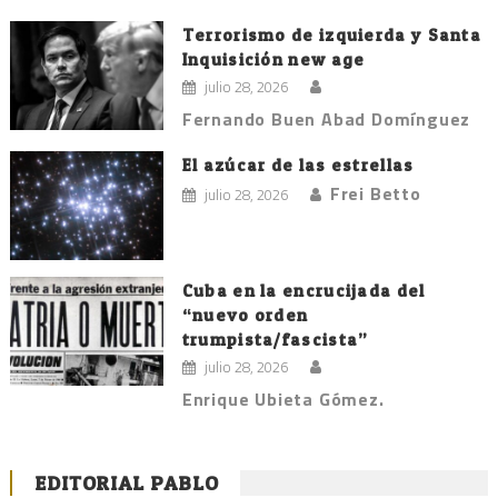
Terrorismo de izquierda y Santa
Inquisición new age
julio 28, 2026
Fernando Buen Abad Domínguez
El azúcar de las estrellas
Frei Betto
julio 28, 2026
Cuba en la encrucijada del
“nuevo orden
trumpista/fascista”
julio 28, 2026
Enrique Ubieta Gómez.
EDITORIAL PABLO